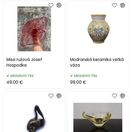
Misa ružová Josef
Modranská keramika veľká
Hospodka
váza
skladom 1 ks
skladom 1 ks
49.00 €
99.00 €