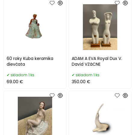
60 roky Kuba keramika
ADAM A EVA Royal Dux V.
dievčata
David VZáCNE
skladom 1 ks
skladom 1 ks
69.00 €
350.00 €