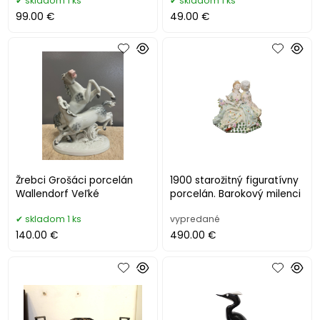
skladom 1 ks
skladom 1 ks
99.00 €
49.00 €
Žrebci Grošáci porcelán
1900 starožitný figuratívny
Wallendorf Veľké
porcelán. Barokový milenci
skladom 1 ks
vypredané
140.00 €
490.00 €