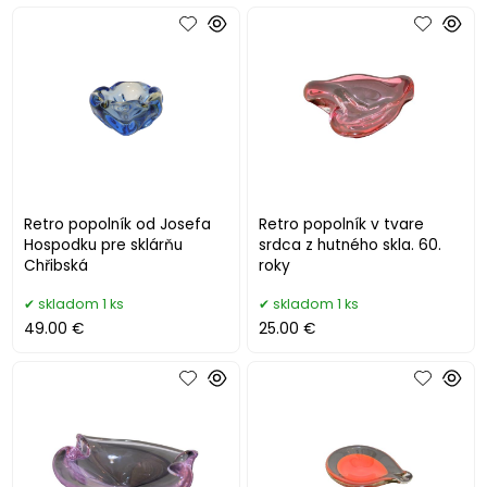
Retro popolník od Josefa
Retro popolník v tvare
Hospodku pre sklárňu
srdca z hutného skla. 60.
Chřibská
roky
skladom 1 ks
skladom 1 ks
49.00 €
25.00 €