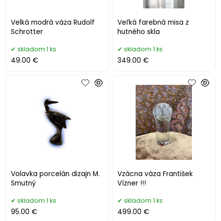
Velká modrá váza Rudolf
Veľká farebná misa z
Schrotter
hutného skla
skladom 1 ks
skladom 1 ks
49.00 €
349.00 €
Volavka porcelán dizajn M.
Vzácna váza František
Smutný
Vízner !!!
skladom 1 ks
skladom 1 ks
95.00 €
499.00 €