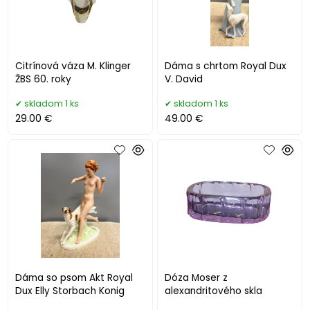
Citrínová váza M. Klinger
Dáma s chrtom Royal Dux
ŽBS 60. roky
V. David
skladom 1 ks
skladom 1 ks
29.00 €
49.00 €
Dáma so psom Akt Royal
Dóza Moser z
Dux Elly Storbach Konig
alexandritového skla