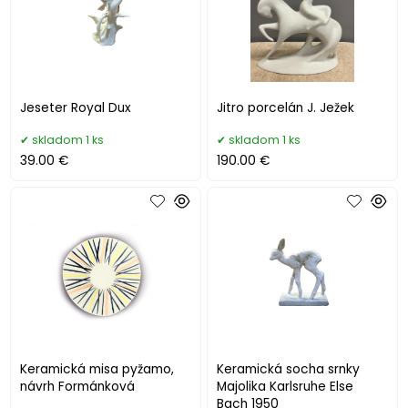
Jeseter Royal Dux
Jitro porcelán J. Ježek
skladom 1 ks
skladom 1 ks
39.00 €
190.00 €
Keramická misa pyžamo,
Keramická socha srnky
návrh Formánková
Majolika Karlsruhe Else
Bach 1950