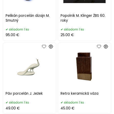
Pelikán porcelán dizajn M.
Popolník M. Klinger ŽBS 60.
Smutný
roky
skladom 1 ks
skladom 1 ks
95.00 €
25.00 €
Páv porcelán J. Ježek
Retro keramická váza
skladom 1 ks
skladom 1 ks
49.00 €
45.00 €