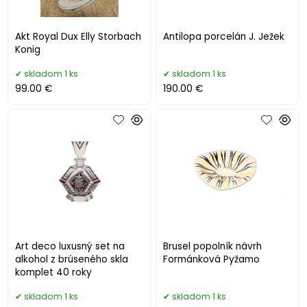
Akt Royal Dux Elly Storbach
Antilopa porcelán J. Ježek
Konig
skladom 1 ks
skladom 1 ks
99.00 €
190.00 €
Art deco luxusný set na
Brusel popolník návrh
alkohol z brúseného skla
Formánková Pyžamo
komplet 40 roky
skladom 1 ks
skladom 1 ks