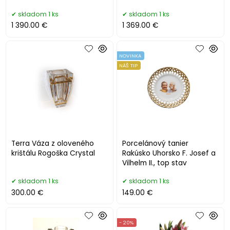
skladom 1 ks
skladom 1 ks
1 390.00 €
1 369.00 €
NOVINKA
NÁŠ TIP
Terra Váza z oloveného
Porcelánový tanier
krištálu Rogoška Crystal
Rakúsko Uhorsko F. Josef a
Vilhelm II., top stav
skladom 1 ks
skladom 1 ks
300.00 €
149.00 €
- 20%