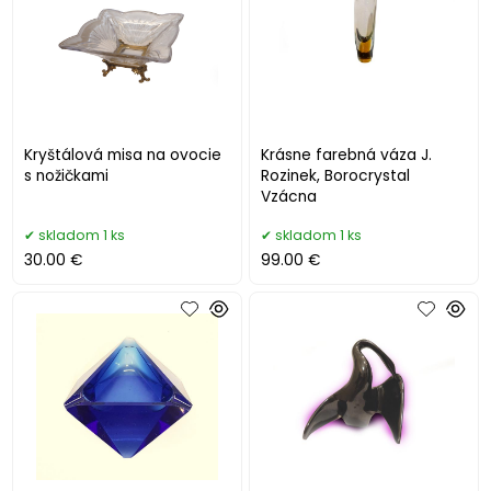
Kryštálová misa na ovocie
Krásne farebná váza J.
s nožičkami
Rozinek, Borocrystal
Vzácna
skladom 1 ks
skladom 1 ks
30.00 €
99.00 €