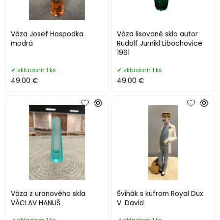
Váza Josef Hospodka
Váza lisované sklo autor
modrá
Rudolf Jurnikl Libochovice
1961
skladom 1 ks
skladom 1 ks
49.00 €
49.00 €
Váza z uranového skla
Švihák s kufrom Royal Dux
VÁCLAV HANUŠ
V. David