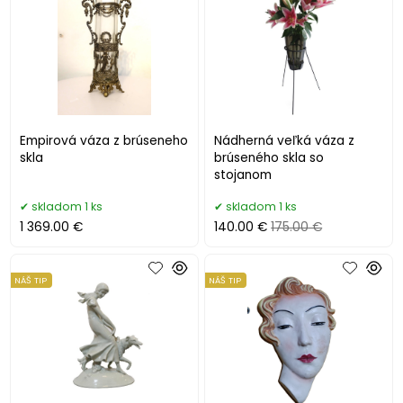
Empirová váza z brúseneho
Nádherná veľká váza z
skla
brúseného skla so
stojanom
skladom 1 ks
skladom 1 ks
1 369.00 €
140.00 €
175.00 €
NÁŠ TIP
NÁŠ TIP