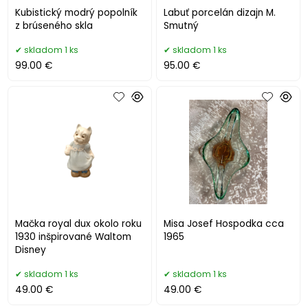
Kubistický modrý popolník
Labuť porcelán dizajn M.
z brúseného skla
Smutný
skladom 1 ks
skladom 1 ks
99.00 €
95.00 €
Mačka royal dux okolo roku
Misa Josef Hospodka cca
1930 inšpirované Waltom
1965
Disney
skladom 1 ks
skladom 1 ks
49.00 €
49.00 €