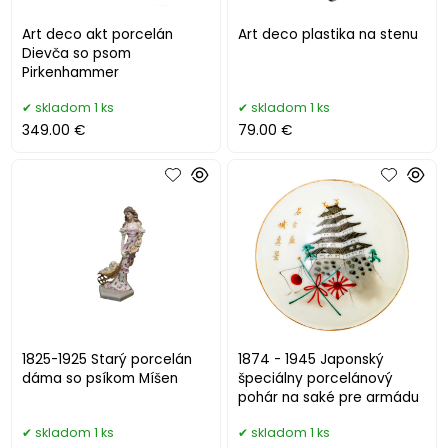
Art deco akt porcelán
Art deco plastika na stenu
Dievča so psom
Pirkenhammer
skladom 1 ks
skladom 1 ks
349.00 €
79.00 €
1825-1925 Starý porcelán
1874 - 1945 Japonský
dáma so psíkom Míšen
špeciálny porcelánový
pohár na saké pre armádu
skladom 1 ks
skladom 1 ks