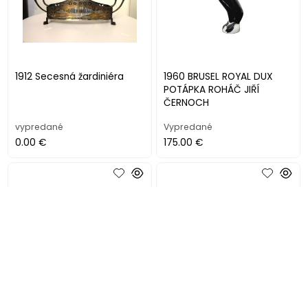
1912 Secesná žardiniéra
1960 BRUSEL ROYAL DUX
POTÁPKA ROHÁČ JIŘÍ
ČERNOCH
vypredané
Vypredané
0.00 €
175.00 €
1968 Vladislav URBAN
20/30 roky Flaša na sódu