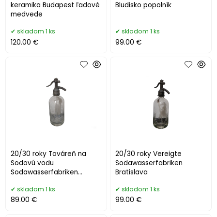
keramika Budapest ľadové
Bludisko popolník
medvede
skladom 1 ks
skladom 1 ks
120.00 €
99.00 €
20/30 roky Továreň na
20/30 roky Vereigte
Sodovú vodu
Sodawasserfabriken
Sodawasserfabriken
Bratislava
Szíkvizgyár Tafelmayer
skladom 1 ks
skladom 1 ks
Bratislava
89.00 €
99.00 €