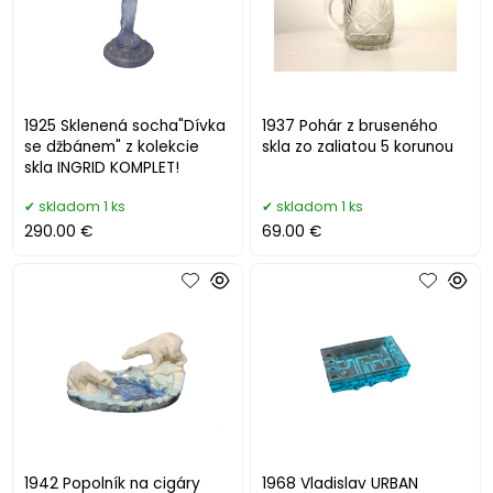
1925 Sklenená socha"Dívka
1937 Pohár z bruseného
se džbánem" z kolekcie
skla zo zaliatou 5 korunou
skla INGRID KOMPLET!
skladom 1 ks
skladom 1 ks
290.00 €
69.00 €
1942 Popolník na cigáry
1968 Vladislav URBAN