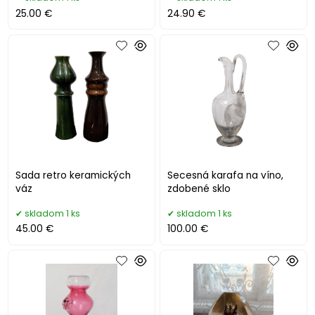
25.00 €
24.90 €
Sada retro keramických
Secesná karafa na víno,
váz
zdobené sklo
skladom 1 ks
skladom 1 ks
45.00 €
100.00 €