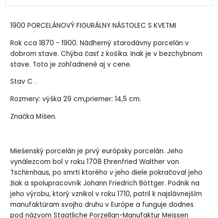
1900 PORCELÁNOVÝ FIGURÁLNY NÁSTOLEC S KVETMI
Rok cca 1870 - 1900. Nádherný starodávny porcelán v
dobrom stave. Chýba časť z košíka. Inak je v bezchybnom
stave. Toto je zohľadnené aj v cene.
Stav C .
Rozmery:
výška 29 cm,priemer: 14,5 cm.
Značka Míšen.
Miešenský porcelán je prvý európsky porcelán. Jeho
vynálezcom bol v roku 1708 Ehrenfried Walther von
Tschirnhaus, po smrti ktorého v jeho diele pokračoval jeho
žiak a spolupracovník Johann Friedrich Böttger. Podnik na
jeho výrobu, ktorý vznikol v roku 1710, patril k najslávnejším
manufaktúram svojho druhu v Európe a funguje dodnes
pod názvom Staatliche Porzellan-Manufaktur Meissen