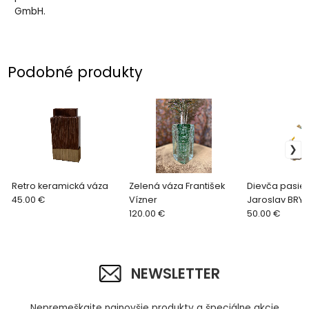
GmbH.
Podobné produkty
Retro keramická váza
Zelená váza František
Dievča pasie 
45.00 €
Vízner
Jaroslav BRY
120.00 €
Železný Brod
50.00 €
NEWSLETTER
Nepremeškajte najnovšie produkty a špeciálne akcie