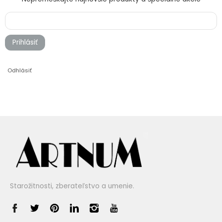
Prihlásiť
Odhlásiť
Starožitnosti, zberateľstvo a umenie.