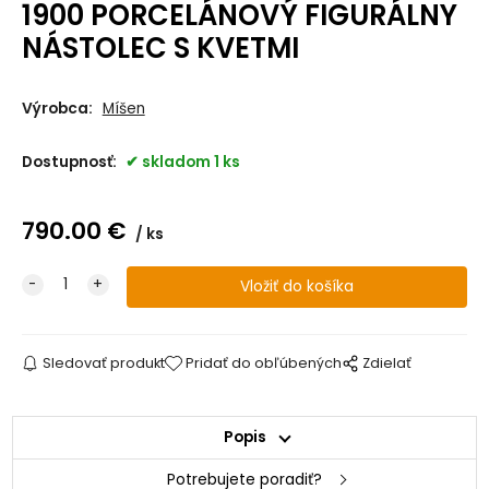
1900 PORCELÁNOVÝ FIGURÁLNY
NÁSTOLEC S KVETMI
Výrobca:
Míšen
Dostupnosť:
skladom 1 ks
790.00
€
ks
Sledovať produkt
Pridať do obľúbených
Zdielať
Popis
Potrebujete poradiť?