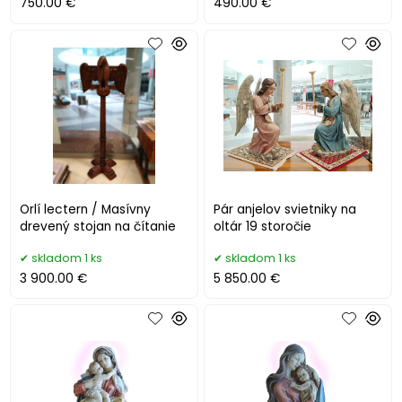
750.00 €
490.00 €
Orlí lectern / Masívny
Pár anjelov svietniky na
drevený stojan na čítanie
oltár 19 storočie
skladom 1 ks
skladom 1 ks
3 900.00 €
5 850.00 €