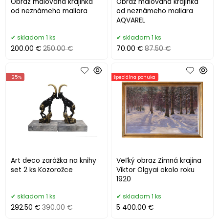
Obraz malovaná krajinka
Obraz malovaná krajinka
od neznámeho maliara
od neznámeho maliara
AQVAREL
skladom 1 ks
skladom 1 ks
200.00 €
250.00 €
70.00 €
87.50 €
- 25%
špeciálna ponuka
Art deco zarážka na knihy
Veľký obraz Zimná krajina
set 2 ks Kozorožce
Viktor Olgyai okolo roku
1920
skladom 1 ks
skladom 1 ks
292.50 €
390.00 €
5 400.00 €