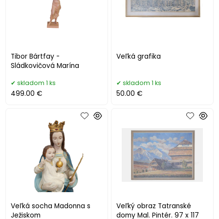
Tibor Bártfay -
Veľká grafika
Sládkovičová Marína
skladom 1 ks
skladom 1 ks
499.00 €
50.00 €
Veľká socha Madonna s
Veľký obraz Tatranské
Ježiskom
domy Mal. Pintér. 97 x 117