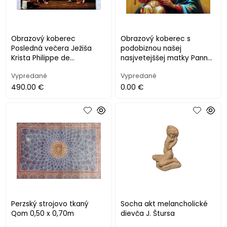
Obrazový koberec
Obrazový koberec s
Posledná večera Ježiša
podobiznou našej
Krista Philippe de
nasjvetejššej matky Panny
Champaigne
Márie
Vypredané
Vypredané
490.00 €
0.00 €
Perzský strojovo tkaný
Socha akt melancholické
Qom 0,50 x 0,70m
dievča J. Štursa