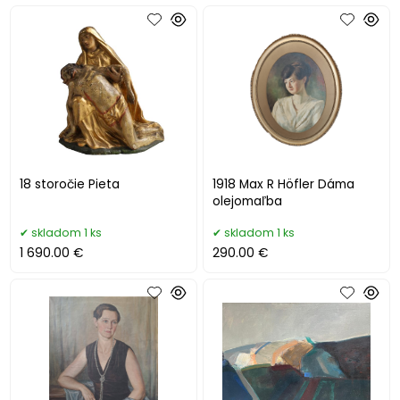
18 storočie Pieta
1918 Max R Höfler Dáma
olejomaľba
skladom 1 ks
skladom 1 ks
1 690.00 €
290.00 €