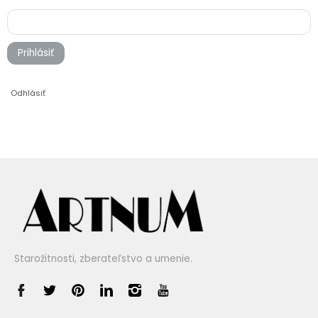
Prihlásiť
Odhlásiť
Starožitnosti, zberateľstvo a umenie.