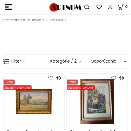
0
Starožitnosti a umenie
Umenie
Filter
Kategórie
/ 2
- 20%
- 20%
špeciálna ponuka
špeciálna ponuka