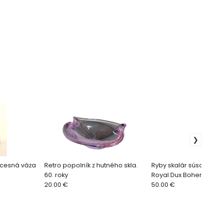
cesná váza
Retro popolník z hutného skla.
Ryby skalár súsošie 
60. roky
Royal Dux Bohemia
20.00 €
50.00 €