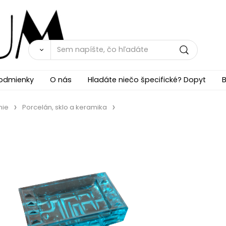
odmienky
O nás
Hladáte niečo špecifické? Dopyt
B
nie
Porcelán, sklo a keramika