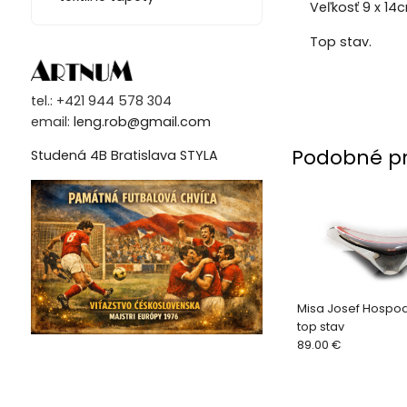
Veľkosť 9 x 14
Top stav.
tel.: +421 944 578 304
email:
leng.rob@gmail.com
Podobné p
Studená 4B Bratislava STYLA
Misa Josef Hospod
top stav
89.00 €