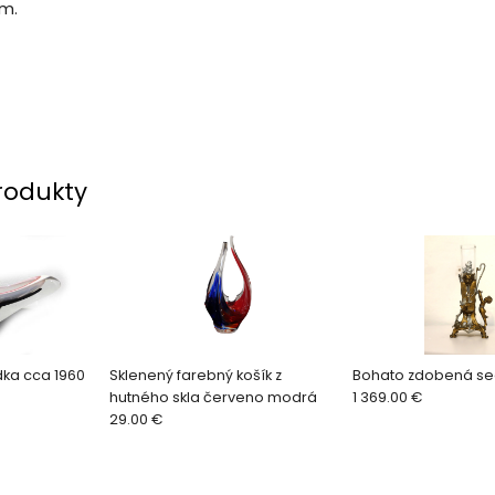
cm.
rodukty
ka cca 1960
Sklenený farebný košík z
Bohato zdobená se
hutného skla červeno modrá
1 369.00 €
29.00 €