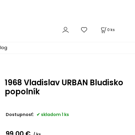
0
ks
log
1968 Vladislav URBAN Bludisko
popolník
Dostupnosť:
skladom 1 ks
99.00
€
ks