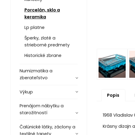
Porcelán, sklo a
keramika
Lp platne
Šperky, zlaté a
strieborné predmety
Historické zbrane
Numizmatika a
zberateľstvo
Výkup
Popis
Prenájom nábytku a
starožitností
1968 Vladislav
Krásny dizajn 
Čalúnické látky, záclony a
textilné tapety