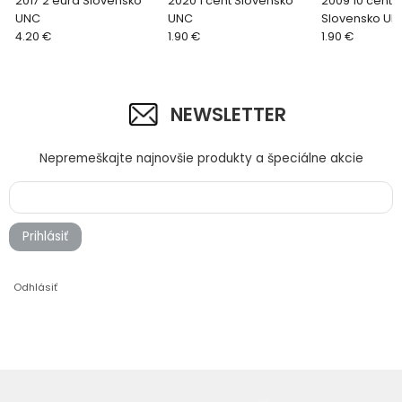
2017 2 eurá Slovensko
2020 1 cent Slovensko
2009 10 cento
UNC
UNC
Slovensko UN
4.20 €
1.90 €
1.90 €
NEWSLETTER
Nepremeškajte najnovšie produkty a špeciálne akcie
Prihlásiť
Odhlásiť