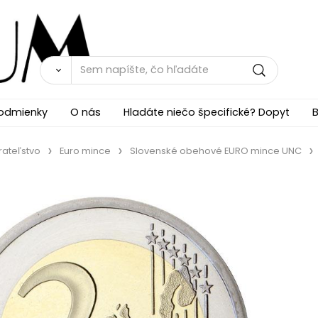
odmienky
O nás
Hladáte niečo špecifické? Dopyt
B
rateľstvo
Euro mince
Slovenské obehové EURO mince UNC