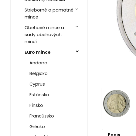
Strieborné a pamätné
mince
Obehové mince a
sady obehových
mincí
Euro mince
Andorra
Belgicko
Cyprus
Estónsko
Fínsko
Francúzsko
Grécko
Popis