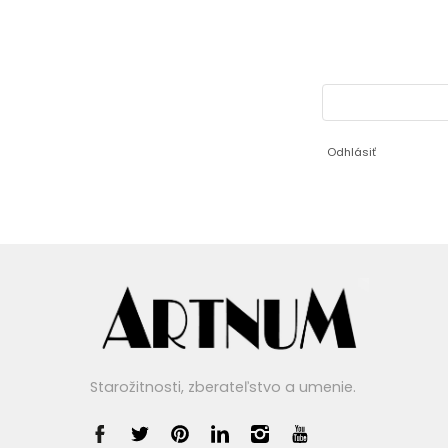
Odhlásiť
Starožitnosti, zberateľstvo a umenie.