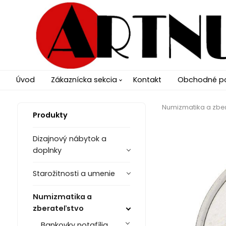
Úvod
Zákaznícka sekcia
Kontakt
Obchodné p
Numizmatika a zbe
Produkty
Dizajnový nábytok a
doplnky
Starožitnosti a umenie
Numizmatika a
zberateľstvo
Bankovky notafília