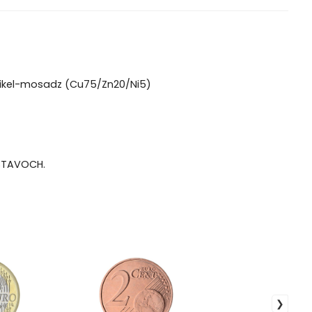
/ nikel-mosadz (Cu75/Zn20/Ni5)
 STAVOCH.