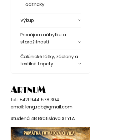
odznaky
Výkup
Prenájom nábytku a
starožitností
Čalúnické látky, záclony a
textilné tapety
tel.: +421 944 578 304
email:
leng.rob@gmail.com
Studená 4B Bratislava STYLA