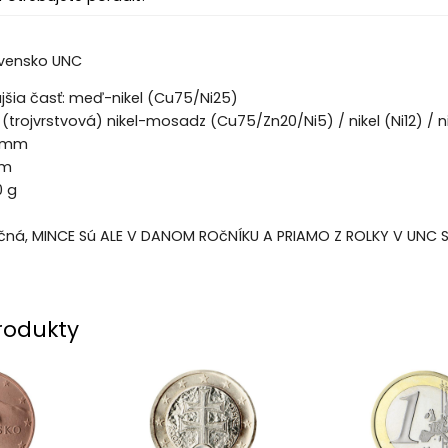
ovensko UNC
ajšia časť: meď-nikel (Cu75/Ni25)
 (trojvrstvová) nikel-mosadz (Cu75/Zn20/Ni5) / nikel (Ni12) 
5 mm
mm
0 g
tračná, MINCE Sú ALE V DANOM ROčNÍKU A PRIAMO Z ROLKY V UNC
rodukty