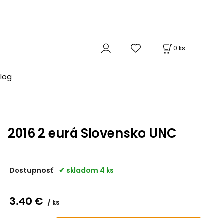
0
ks
log
2016 2 eurá Slovensko UNC
Dostupnosť:
skladom 4 ks
3.40
€
ks