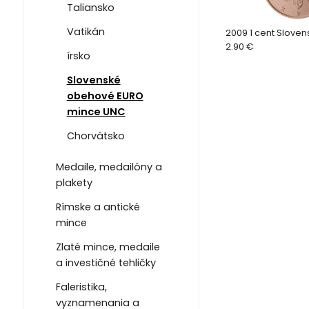
Taliansko
Vatikán
2009 1 cent Slove
2.90 €
írsko
Slovenské
obehové EURO
mince UNC
Chorvátsko
Medaile, medailóny a
plakety
Rímske a antické
mince
Zlaté mince, medaile
a investičné tehličky
Faleristika,
vyznamenania a