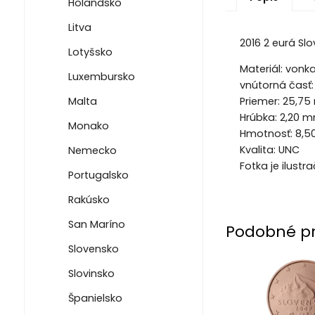
Holandsko
Litva
2016 2 eurá Sl
Lotyšsko
Materiál: vonk
Luxembursko
vnútorná časť:
Malta
Priemer: 25,7
Hrúbka: 2,20 
Monako
Hmotnosť: 8,5
Kvalita: UNC
Nemecko
Fotka je ilus
Portugalsko
Rakúsko
San Maríno
Podobné p
Slovensko
Slovinsko
Španielsko