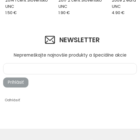
2014 1 cent Slovensko
2017 2 cent Slovensko
2009 2 eurá 
UNC
UNC
UNC
1.50 €
1.90 €
4.90 €
NEWSLETTER
Nepremeškajte najnovšie produkty a špeciálne akcie
Prihlásiť
Odhlásiť