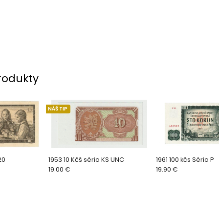
rodukty
NÁŠ TIP
20
1953 10 Kčš séria KS UNC
1961 100 kčs Séria P
19.00 €
19.90 €