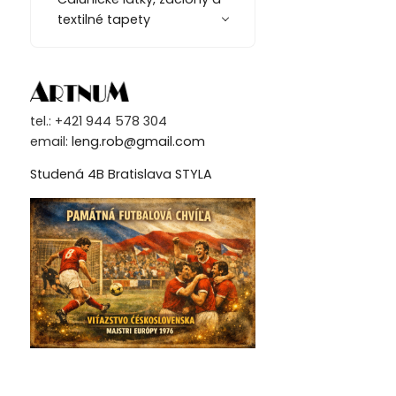
textilné tapety
tel.: +421 944 578 304
email:
leng.rob@gmail.com
Studená 4B Bratislava STYLA