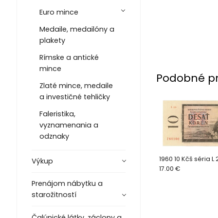
Euro mince
Medaile, medailóny a
plakety
Rímske a antické
mince
Podobné p
Zlaté mince, medaile
a investičné tehličky
Faleristika,
vyznamenania a
odznaky
1960 10 Kčš séria L 
Výkup
17.00 €
Prenájom nábytku a
starožitností
Čalúnické látky, záclony a