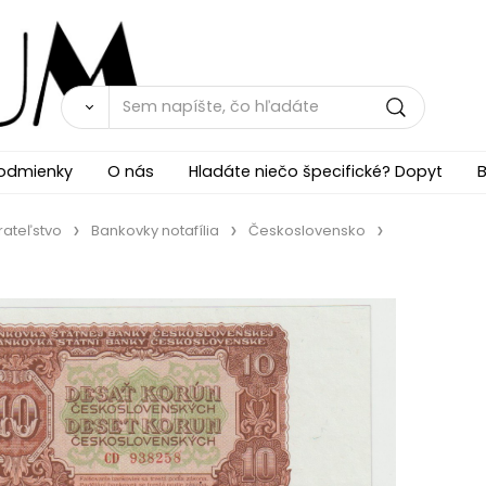
odmienky
O nás
Hladáte niečo špecifické? Dopyt
B
rateľstvo
Bankovky notafília
Československo