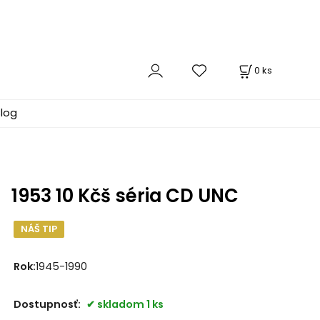
0
ks
log
1953 10 Kčš séria CD UNC
NÁŠ TIP
Rok:
1945-1990
Dostupnosť:
skladom 1 ks