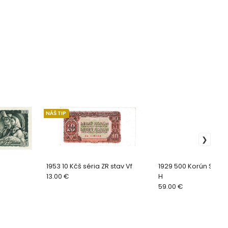
NÁŠ TIP
1953 10 Kčš séria ZR stav Vf
1929 500 Korún Spec
13.00 €
H
59.00 €