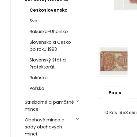
Československo
Svet
Rakúsko-Uhorsko
Slovensko a Česko
po roku 1993
Slovenský štát a
Protektorát
Rakúsko
Poľsko
Popis
Strieborné a pamätné
mince
10 Kčš 1953 sé
Obehové mince a
sady obehových
mincí