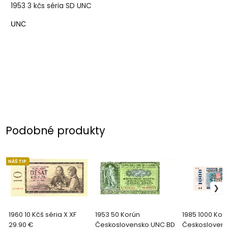
1953 3 kčs séria SD UNC
UNC
Podobné produkty
NÁŠ TIP
1960 10 Kčš séria X XF
1953 50 Korún
1985 1000 Kor
29.90 €
Československo UNC BD
Českosloven