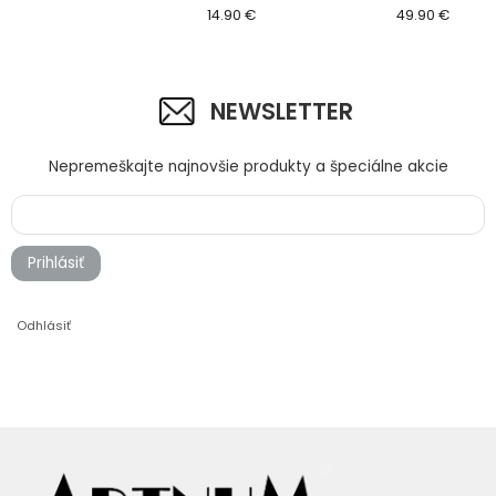
14.90 €
séria C75
49.90 €
NEWSLETTER
Nepremeškajte najnovšie produkty a špeciálne akcie
Prihlásiť
Odhlásiť