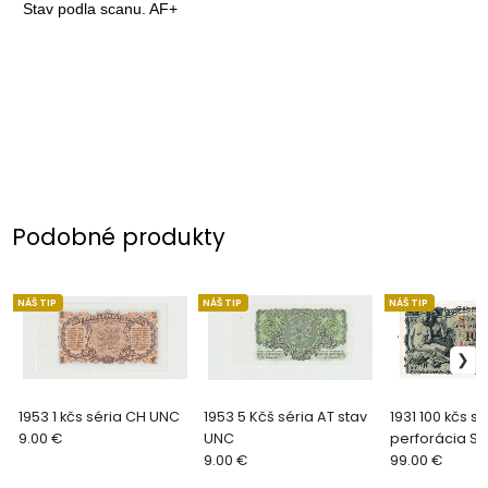
Stav podla scanu. AF+
Podobné produkty
NÁŠ TIP
NÁŠ TIP
NÁŠ TIP
1953 1 kčs séria CH UNC
1953 5 Kčš séria AT stav
1931 100 kčs s
9.00 €
UNC
perforácia S
9.00 €
Aunc
99.00 €