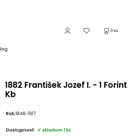
0
ks
log
1882 František Jozef I. - 1 Forint
Kb
Rok:
1848-1917
Dostupnosť:
skladom 1 ks