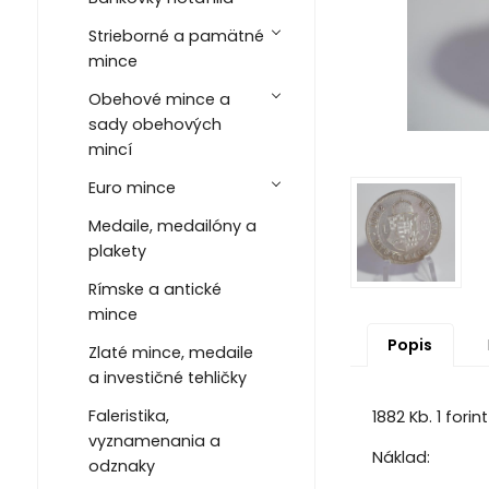
Strieborné a pamätné
mince
Obehové mince a
sady obehových
mincí
Euro mince
Medaile, medailóny a
plakety
Rímske a antické
mince
Popis
Zlaté mince, medaile
a investičné tehličky
Faleristika,
1882 Kb. 1 for
vyznamenania a
Náklad:
odznaky