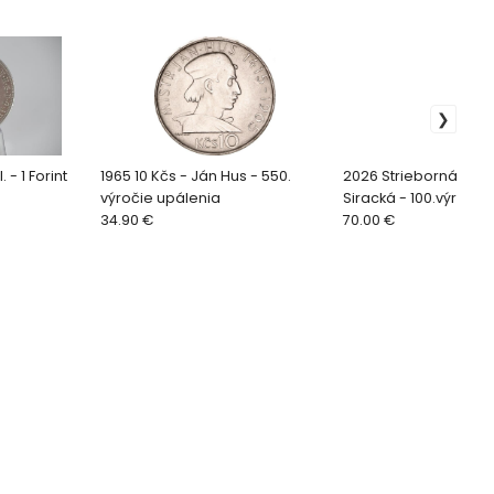
 - 1 Forint
1965 10 Kčs - Ján Hus - 550.
2026 Strieborná minc
výročie upálenia
Siracká - 100.výroči
34.90 €
70.00 €