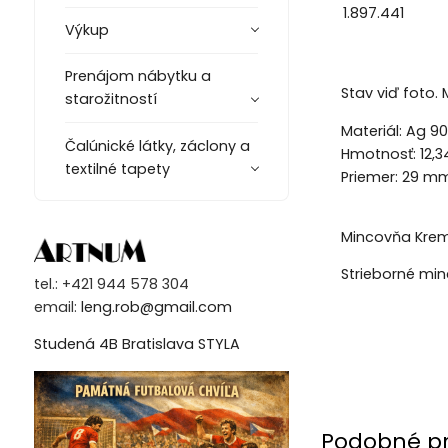
1.897.441
Výkup
Prenájom nábytku a
Stav viď foto. 
starožitností
Materiál: Ag 9
Čalúnické látky, záclony a
Hmotnosť: 12,3
textilné tapety
Priemer: 29 m
Mincovňa Kre
Strieborné mi
tel.: +421 944 578 304
email:
leng.rob@gmail.com
Studená 4B Bratislava STYLA
Podobné p