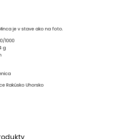
Minca je v stave ako na foto.
00/1000
4 g
m
mnica
nce Rakúsko Uhorsko
rodukty