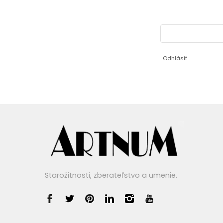
Odhlásiť
Starožitnosti, zberateľstvo a umenie.