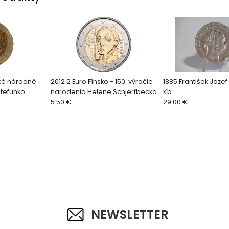
ké národné
2012 2 Euro Fínsko - 150. výročie
1885 František Jozef I.
Štefunko
narodenia Helene Schjerfbecka
Kb
5.50 €
29.00 €
NEWSLETTER