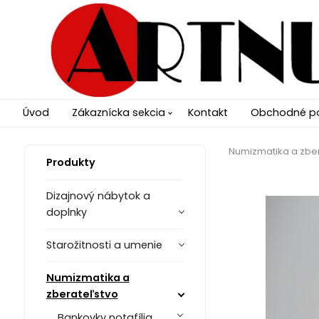
Úvod
Zákaznícka sekcia
Kontakt
Obchodné p
Numizmatika a zbe
Produkty
Dizajnový nábytok a
doplnky
Starožitnosti a umenie
Numizmatika a
zberateľstvo
Bankovky notafília