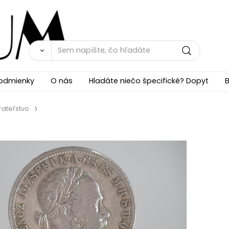
odmienky
O nás
Hladáte niečo špecifické? Dopyt
B
rateľstvo