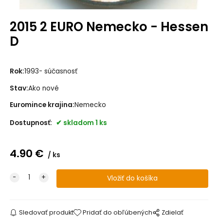
2015 2 EURO Nemecko - Hessen
D
Rok:
1993- súčasnosť
Stav:
Ako nové
Euromince krajina:
Nemecko
Dostupnosť:
skladom 1 ks
4.90
€
ks
Sledovať produkt
Pridať do obľúbených
Zdielať