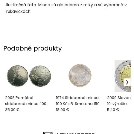
Ilustračná foto. Mince sú ale priamo z rolky a sú vyberané v
rukavičkách.
Podobné produkty
2008 Pamätná
1974 Strieborná minca
2009 Slovens
strieborná minca. 100.
100 Kčs B. Smetana 150.
10. výročie
výročie založenia
35.00 €
výročie
18.90 €
hospodárskej
5.40 €
Českého svazu ledního
menovej únie
hokeje 200 Kč