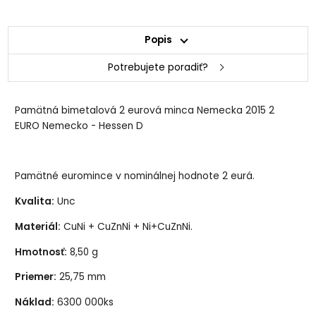
Popis
Potrebujete poradiť?
Pamätná bimetalová 2 eurová minca Nemecka 2015 2
EURO Nemecko - Hessen D
Pamätné euromince v nominálnej hodnote 2 eurá.
Kvalita:
Unc
Materiál:
CuNi + CuZnNi + Ni+CuZnNi.
Hmotnosť:
8,50 g
Priemer:
25,75 mm
Náklad:
6300 000ks