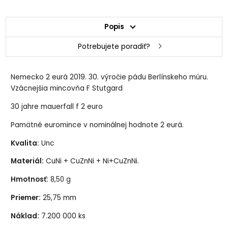
Popis
Potrebujete poradiť?
Nemecko 2 eurá 2019. 30. výročie pádu Berlínskeho múru.
Vzácnejšia mincovňa F Stutgard
30 jahre mauerfall f 2 euro
Pamätné euromince v nominálnej hodnote 2 eurá.
Kvalita:
Unc
Materiál:
CuNi + CuZnNi + Ni+CuZnNi.
Hmotnosť:
8,50 g
Priemer:
25,75 mm
Náklad:
7.200 000 ks