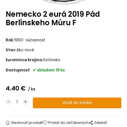
Nemecko 2 eurá 2019 Pád
Berlínskeho Múru F
Rok:
1993- súčasnosť
Stav:
Ako nové
Euromince krajina:
Estónsko
Dostupnosť:
skladom 19 ks
4.40
€
ks
Sledovať produkt
Pridať do obľúbených
Zdielať