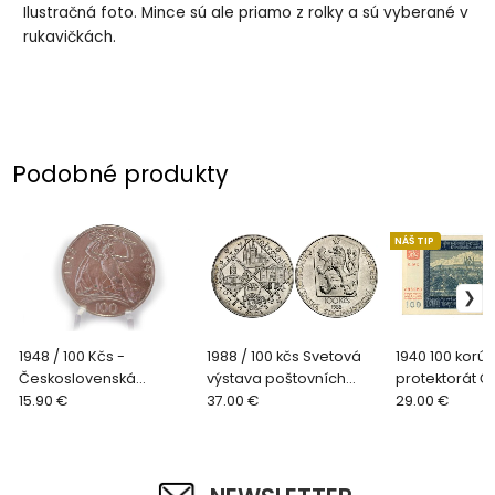
Ilustračná foto. Mince sú ale priamo z rolky a sú vyberané v
rukavičkách.
Podobné produkty
NÁŠ TIP
1948 / 100 Kčs -
1988 / 100 kčs Svetová
1940 100 korún
Československá
výstava poštovních
protektorát Č
republika - 30. výročie
15.90 €
známek
37.00 €
Morava 03 G
29.00 €
vzniku