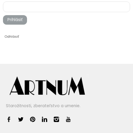
Prihlásiť
Odhlásiť
Starožitnosti, zberateľstvo a umenie.