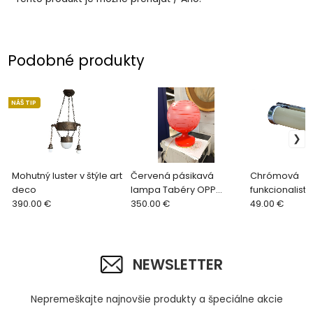
Podobné produkty
NÁŠ TIP
Mohutný luster v štýle art
Červená pásikavá
Chrómová
deco
lampa Tabéry OPP
funkcionalist
390.00 €
Jihlava
350.00 €
na stenu
49.00 €
NEWSLETTER
Nepremeškajte najnovšie produkty a špeciálne akcie