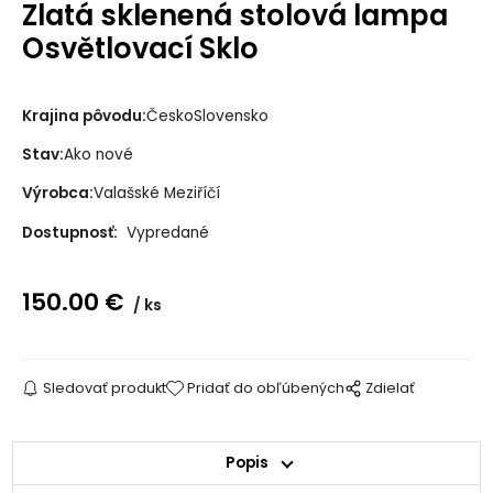
Zlatá sklenená stolová lampa
Osvětlovací Sklo
Krajina pôvodu:
ČeskoSlovensko
Stav:
Ako nové
Výrobca:
Valašské Meziříčí
Dostupnosť:
Vypredané
150.00
€
ks
Sledovať produkt
Pridať do obľúbených
Zdielať
Popis