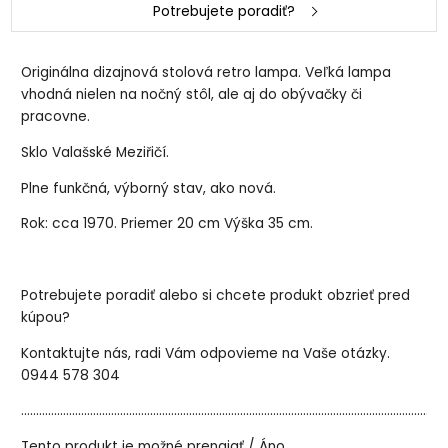
Potrebujete poradiť?
Originálna dizajnová stolová retro lampa. Veľká lampa
vhodná nielen na nočný stôl, ale aj do obývačky či
pracovne.
Sklo Valašské Meziřičí.
Plne funkčná, výborný stav, ako nová.
Rok: cca 1970. Priemer 20 cm Výška 35 cm.
Potrebujete poradiť alebo si chcete produkt obzrieť pred
kúpou?
Kontaktujte nás, radi Vám odpovieme na Vaše otázky.
0944 578 304
..............................................................................................................................................
Tento produkt je možné prenajať / Áno.