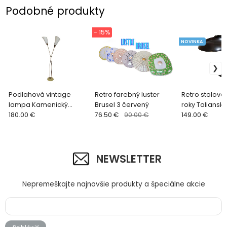
Podobné produkty
- 15%
NOVINKA
Podlahová vintage
Retro farebný luster
Retro stolová
lampa Kamenický
Brusel 3 červený
roky Taliansk
Šenov
180.00 €
76.50 €
90.00 €
149.00 €
NEWSLETTER
Nepremeškajte najnovšie produkty a špeciálne akcie