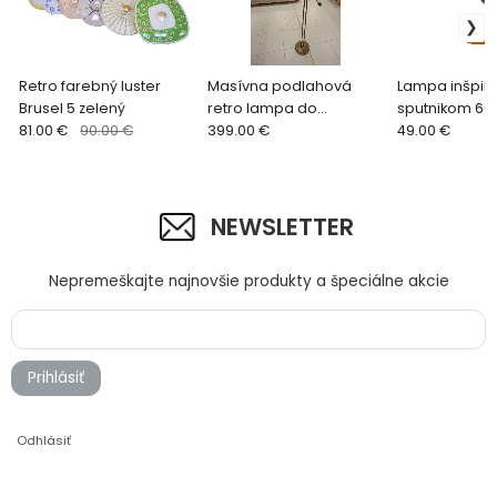
Retro farebný luster
Masívna podlahová
Lampa inšpir
Brusel 5 zelený
retro lampa do
sputnikom 60 
81.00 €
90.00 €
obývačky
399.00 €
49.00 €
NEWSLETTER
Nepremeškajte najnovšie produkty a špeciálne akcie
Prihlásiť
Odhlásiť