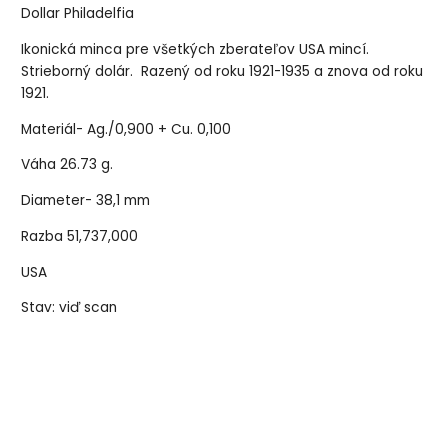
Dollar Philadelfia
Ikonická minca pre všetkých zberateľov USA mincí.
Strieborný dolár. Razený od roku 1921-1935 a znova od roku
1921.
Materiál- Ag./0,900 + Cu. 0,100
Váha 26.73 g.
Diameter- 38,1 mm
Razba 51,737,000
USA
Stav: viď scan