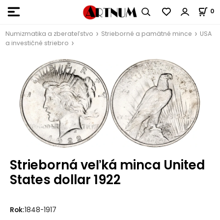
0
Numizmatika a zberateľstvo
Strieborné a pamätné mince
USA
a investičné striebro
Strieborná veľká minca United
States dollar 1922
Rok:
1848-1917