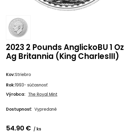
2023 2 Pounds AnglickoBU 1 Oz
Ag Britannia (King CharlesIII)
Kov:
Striebro
Rok:
1993- súčasnosť
Výrobca:
The Royal Mint
Dostupnosť:
Vypredané
54.90
€
ks