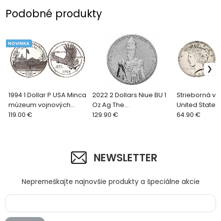
Podobné produkty
NOVINKA
1994 1 Dollar P USA Minca
2022 2 Dollars Niue BU 1
Strieborná ve
múzeum vojnových
Oz Ag The
United States 
zajatcov
119.00 €
MANDALORIAN
129.90 €
Philadelphia 
64.90 €
NEWSLETTER
Nepremeškajte najnovšie produkty a špeciálne akcie