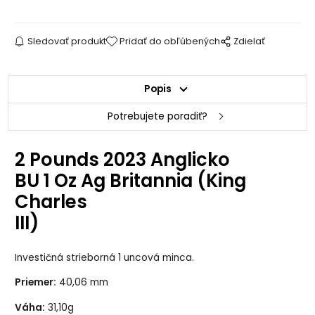
Sledovať produkt
Pridať do obľúbených
Zdielať
Popis
Potrebujete poradiť?
2 Pounds 2023 Anglicko
BU 1 Oz Ag Britannia (King
Charles
III)
Investičná strieborná 1 uncová minca.
Priemer:
40,06 mm
Váha:
31,10g