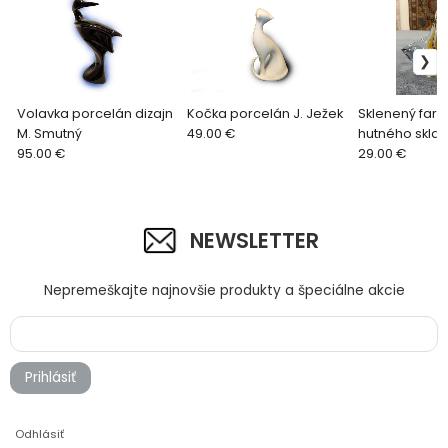
Volavka porcelán dizajn
Kočka porcelán J. Ježek
Sklenený fare
M. Smutný
49.00 €
hutného skla
95.00 €
František
29.00 €
NEWSLETTER
Nepremeškajte najnovšie produkty a špeciálne akcie
Prihlásiť
Odhlásiť