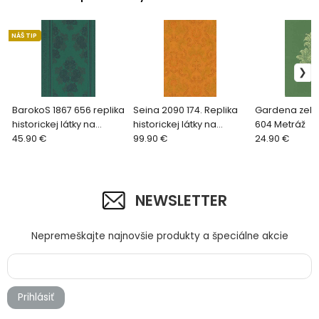
NÁŠ TIP
BarokoS 1867 656 replika
Seina 2090 174. Replika
Gardena zele
historickej látky na
historickej látky na
604 Metráž
čalúnenie tmavo zelená
45.90 €
čalúnenie zlatá
99.90 €
24.90 €
NEWSLETTER
Nepremeškajte najnovšie produkty a špeciálne akcie
Prihlásiť