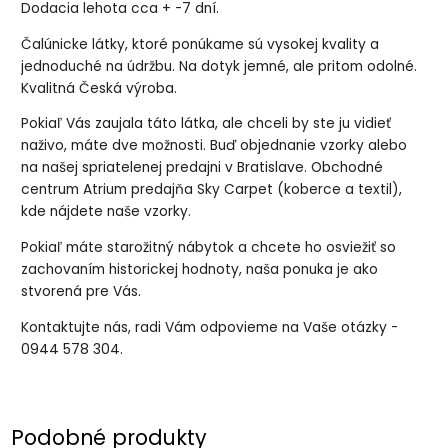
Dodacia lehota cca + -7 dní.
Čalúnicke látky, ktoré ponúkame sú vysokej kvality a
jednoduché na údržbu. Na dotyk jemné, ale pritom odolné.
Kvalitná Česká výroba.
Pokiaľ Vás zaujala táto látka, ale chceli by ste ju vidieť
naživo, máte dve možnosti. Buď objednanie vzorky alebo
na našej spriatelenej predajni v Bratislave. Obchodné
centrum Atrium predajňa Sky Carpet (koberce a textil),
kde nájdete naše vzorky.
Pokiaľ máte starožitný nábytok a chcete ho osviežiť so
zachovaním historickej hodnoty, naša ponuka je ako
stvorená pre Vás.
Kontaktujte nás, radi Vám odpovieme na Vaše otázky -
0944 578 304.
Podobné produkty