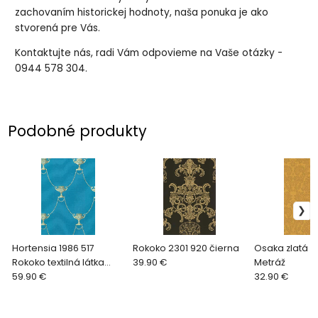
zachovaním historickej hodnoty, naša ponuka je ako
stvorená pre Vás.
Kontaktujte nás, radi Vám odpovieme na Vaše otázky -
0944 578 304.
Podobné produkty
Hortensia 1986 517
Rokoko 2301 920 čierna
Osaka zlatá 20
Rokoko textilná látka
39.90 €
Metráž
modrá
59.90 €
32.90 €