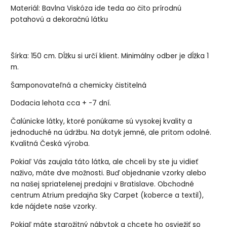
Materiál: Bavlna Viskóza ide teda ao čito prírodnú
potahovú a dekoračnú látku
Šírka: 150 cm. Dĺžku si určí klient. Minimálny odber je dĺžka 1
m.
Šamponovateľná a chemicky čistitelná
Dodacia lehota cca + -7 dní.
Čalúnicke látky, ktoré ponúkame sú vysokej kvality a
jednoduché na údržbu. Na dotyk jemné, ale pritom odolné.
Kvalitná Česká výroba.
Pokiaľ Vás zaujala táto látka, ale chceli by ste ju vidieť
naživo, máte dve možnosti. Buď objednanie vzorky alebo
na našej spriatelenej predajni v Bratislave. Obchodné
centrum Atrium predajňa Sky Carpet (koberce a textil),
kde nájdete naše vzorky.
Pokiaľ máte starožitný nábytok a chcete ho osviežiť so