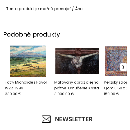
Tento produkt je možné prenajať / Áno.
Podobné produkty
Tatry Michalides Pavol
Maľovaný obraz olej na
Perzský strojo
1922-1999
plátne. Umučenie Krista
Qom 0,50 x 0
330.00 €
3 000.00 €
150.00 €
NEWSLETTER