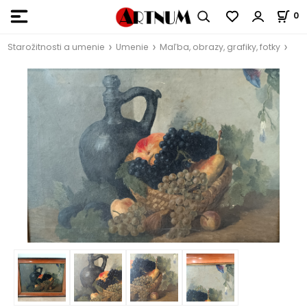
0
Starožitnosti a umenie
Umenie
Maľba, obrazy, grafiky, fotky