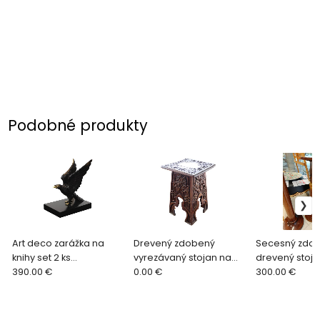
Podobné produkty
Art deco zarážka na
Drevený zdobený
Secesný zdo
knihy set 2 ks
vyrezávaný stojan na
drevený stoja
majestátne orly
390.00 €
kvety
0.00 €
300.00 €