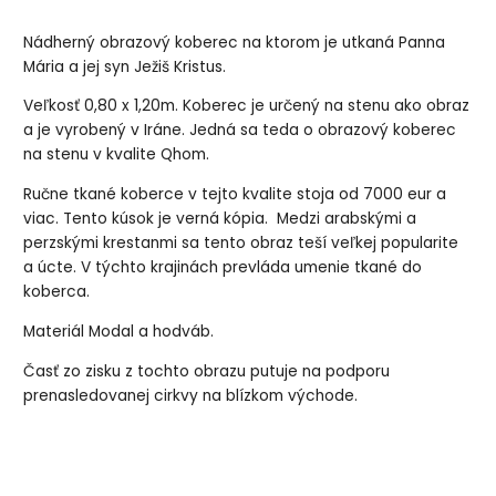
Nádherný obrazový koberec na ktorom je utkaná Panna
Mária a jej syn Ježiš Kristus.
Veľkosť 0,80 x 1,20m. Koberec je určený na stenu ako obraz
a je vyrobený v Iráne. Jedná sa teda o obrazový koberec
na stenu v kvalite Qhom.
Ručne tkané koberce v tejto kvalite stoja od 7000 eur a
viac. Tento kúsok je verná kópia. Medzi arabskými a
perzskými krestanmi sa tento obraz teší veľkej popularite
a úcte. V týchto krajinách prevláda umenie tkané do
koberca.
Materiál Modal a hodváb.
Časť zo zisku z tochto obrazu putuje na podporu
prenasledovanej cirkvy na blízkom východe.