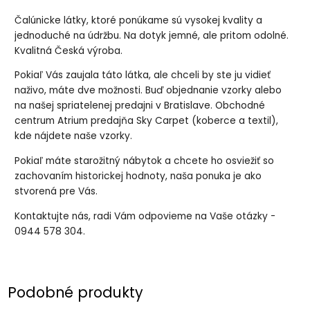
Čalúnicke látky, ktoré ponúkame sú vysokej kvality a
jednoduché na údržbu. Na dotyk jemné, ale pritom odolné.
Kvalitná Česká výroba.
Pokiaľ Vás zaujala táto látka, ale chceli by ste ju vidieť
naživo, máte dve možnosti. Buď objednanie vzorky alebo
na našej spriatelenej predajni v Bratislave. Obchodné
centrum Atrium predajňa Sky Carpet (koberce a textil),
kde nájdete naše vzorky.
Pokiaľ máte starožitný nábytok a chcete ho osviežiť so
zachovaním historickej hodnoty, naša ponuka je ako
stvorená pre Vás.
Kontaktujte nás, radi Vám odpovieme na Vaše otázky -
0944 578 304.
Podobné produkty