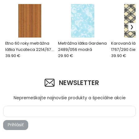
Etno 60 roky metrážna
Metrážna látka Gardena
Karovaná lát
látka Yucateca 2214/672
2489/056 modrá
1767/290 čier
hnedá
39.90 €
29.90 €
39.90 €
NEWSLETTER
Nepremeškajte najnovšie produkty a špeciálne akcie
Prihlásiť