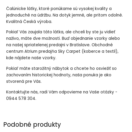
Čalúnicke látky, ktoré ponúkame sú vysokej kvality a
jednoduché na údržbu. Na dotyk jemné, ale pritom odolné.
Kvalitná Česká výroba.
Pokiaľ Vás zaujala táto látka, ale chceli by ste ju vidieť
naživo, máte dve možnosti. Buď objednanie vzorky alebo
na našej spriatelenej predajni v Bratislave. Obchodné
centrum Atrium predajňa Sky Carpet (koberce a textil),
kde nájdete naše vzorky.
Pokiaľ máte starožitný nábytok a chcete ho osviežiť so
zachovaním historickej hodnoty, naša ponuka je ako
stvorená pre Vás.
Kontaktujte nás, radi Vám odpovieme na Vaše otázky -
0944 578 304.
Podobné produkty