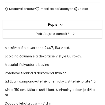
Sledovať produkt
Pridať do obľúbených
Zdielať
Popis
Potrebujete poradiť?
Metrážna látka Gardena 2447/164 zlatá.
Látka na čalúnenie a dekorácie v štýle 60 rokov.
Materiál: Polyester a bavlna
Poťahová tkanina a dekoračná tkanina.
údržba - šamponovateľné, chemicky čistiteľné, prateľná.
Šírka: 150 cm. Dĺžku si určí klient. Minimálny odber je dĺžka 1
m.
Dodacia lehota cca + -7 dní.