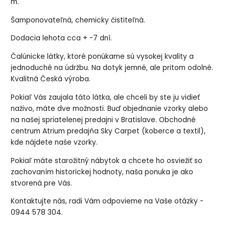
m.
Šamponovateľná, chemicky čistiteľná.
Dodacia lehota cca + -7 dní.
Čalúnicke látky, ktoré ponúkame sú vysokej kvality a
jednoduché na údržbu. Na dotyk jemné, ale pritom odolné.
Kvalitná Česká výroba.
Pokiaľ Vás zaujala táto látka, ale chceli by ste ju vidieť
naživo, máte dve možnosti. Buď objednanie vzorky alebo
na našej spriatelenej predajni v Bratislave. Obchodné
centrum Atrium predajňa Sky Carpet (koberce a textil),
kde nájdete naše vzorky.
Pokiaľ máte starožitný nábytok a chcete ho osviežiť so
zachovaním historickej hodnoty, naša ponuka je ako
stvorená pre Vás.
Kontaktujte nás, radi Vám odpovieme na Vaše otázky -
0944 578 304.