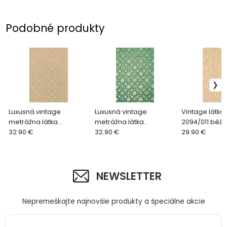
Podobné produkty
Luxusná vintage
Luxusná vintage
Vintage látka
metrážna látka
metrážna látka
2094/011 béž
Osaka2087/011béžová
32.90 €
Osaka2087/611 zelená
32.90 €
29.90 €
NEWSLETTER
Nepremeškajte najnovšie produkty a špeciálne akcie