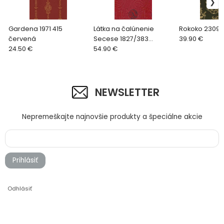
Gardena 1971 415
Látka na čalúnenie
Rokoko 2309 
červená
Secese 1827/383
39.90 €
24.50 €
červeno čierna
54.90 €
NEWSLETTER
Nepremeškajte najnovšie produkty a špeciálne akcie
Prihlásiť
Odhlásiť