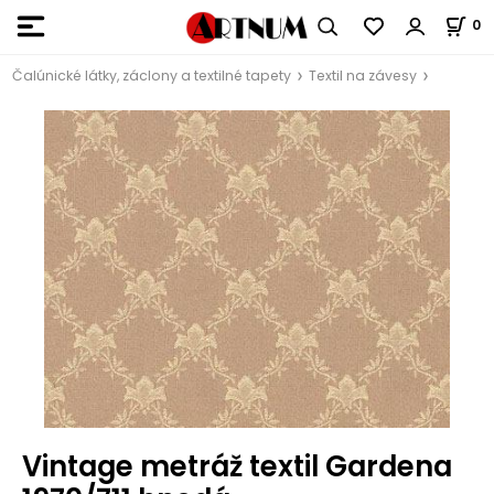
0
Čalúnické látky, záclony a textilné tapety
Textil na závesy
Vintage metráž textil Gardena