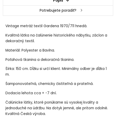
Popis
Potrebujete poradiť?
Vintage metráž textil Gardena 1970/711 hnedá.
Kvalitná látka na čalúnenie historického nábytku, záclon a
dekoračný textil.
Materiál: Polyester a Bavlna.
Poťahová tkanina a dekoračná tkanina.
Šírka: 150 cm. Dĺžku si určí klient. Minimálny odber je dĺžka 1
m.
Šamponovateľná, chemicky čistiteľná a prateľná.
Dodacia lehota cca + -7 dní.
Čalúnicke látky, ktoré ponúkame sú vysokej kvality a
jednoduché na údržbu. Na dotyk jemné, ale pritom odolné.
Kvalitná Česká výroba.