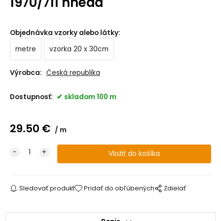
1970/711 hnedá
Objednávka vzorky alebo látky
:
metre
vzorka 20 x 30cm
Výrobca:
Česká republika
Dostupnosť:
skladom 100 m
29.50
€
m
Sledovať produkt
Pridať do obľúbených
Zdielať