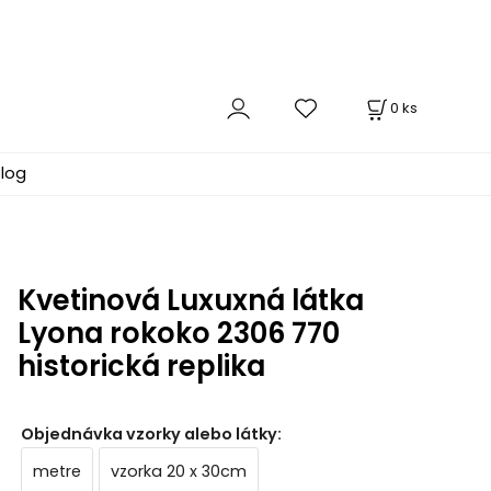
0
ks
log
Kvetinová Luxuxná látka
Lyona rokoko 2306 770
historická replika
Objednávka vzorky alebo látky
:
metre
vzorka 20 x 30cm