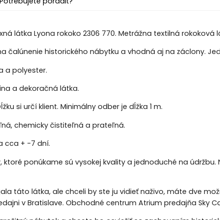
Potrebujete poradiť?
xná látka Lyona rokoko 2306 770. Metrážna textilná rokoková 
na čalúnenie historického nábytku a vhodná aj na záclony. Jedn
a a polyester.
ina a dekoračná látka.
ĺžku si určí klient. Minimálny odber je dĺžka 1 m.
á, chemicky čistiteľná a prateľná.
 cca + -7 dní.
y, ktoré ponúkame sú vysokej kvality a jednoduché na údržbu. 
jala táto látka, ale chceli by ste ju vidieť naživo, máte dve m
redajni v Bratislave. Obchodné centrum Atrium predajňa Sky Ca