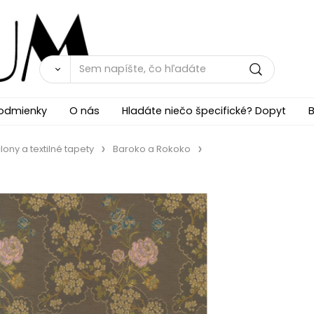
odmienky
O nás
Hladáte niečo špecifické? Dopyt
B
lony a textilné tapety
Baroko a Rokoko