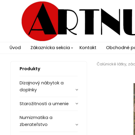
Úvod
Zákaznícka sekcia
Kontakt
Obchodné p
Čalúnické látky, zác
Produkty
Dizajnový nábytok a
doplnky
Starožitnosti a umenie
Numizmatika a
zberateľstvo