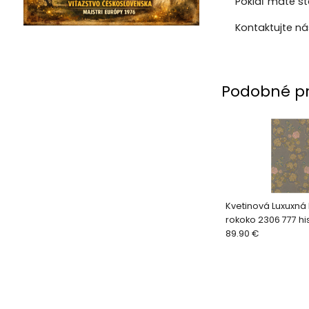
Pokiaľ máte st
Kontaktujte n
Podobné p
Kvetinová Luxuxná 
rokoko 2306 777 hi
replika
89.90 €