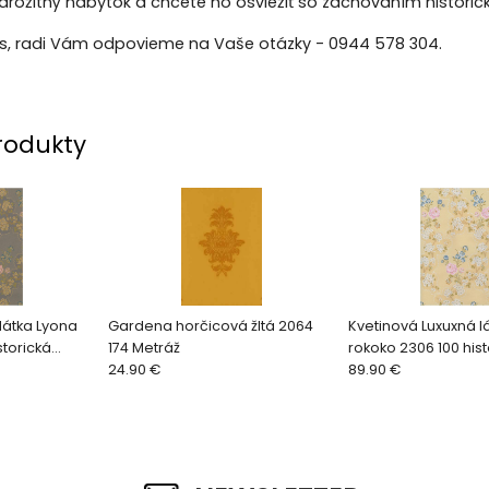
arožitný nábytok a chcete ho osviežiť so zachovaním historic
ás, radi Vám odpovieme na Vaše otázky - 0944 578 304.
rodukty
látka Lyona
Gardena horčicová žltá 2064
Kvetinová Luxuxná l
storická
174 Metráž
rokoko 2306 100 hist
24.90 €
replika
89.90 €