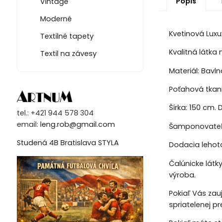
Popis
Vintage
Moderné
Kvetinová Luxu
Textilné tapety
Kvalitná látka 
Textil na závesy
Materiál: Bavln
Poťahová tkan
Šírka: 150 cm. D
tel.: +421 944 578 304
email:
leng.rob@gmail.com
Šamponovateľn
Studená 4B Bratislava STYLA
Dodacia lehota
Čalúnicke látk
výroba.
Pokiaľ Vás zau
spriatelenej p