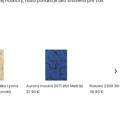
kej hodnoty, naša ponuka je ako stvorená pre Vás.
átka Lyona
Aurora modrá 2071 950 Metráž
Rokoko 2309 306 ruž
orická
37.90 €
39.90 €