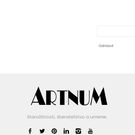
Odhlásiť
Starožitnosti, zberateľstvo a umenie.