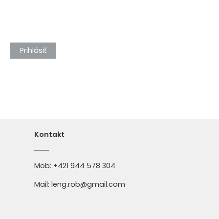
Prihlásiť
Kontakt
Mob:
+421 944 578 304
Mail:
leng.rob@gmail.com