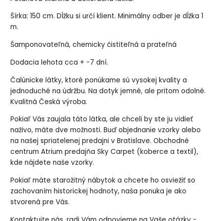
Šírka: 150 cm. Dĺžku si určí klient. Minimálny odber je dĺžka 1
m.
Šamponovateľná, chemicky čistiteľná a prateľná
Dodacia lehota cca + -7 dní.
Čalúnicke látky, ktoré ponúkame sú vysokej kvality a
jednoduché na údržbu. Na dotyk jemné, ale pritom odolné.
Kvalitná Česká výroba.
Pokiaľ Vás zaujala táto látka, ale chceli by ste ju vidieť
naživo, máte dve možnosti. Buď objednanie vzorky alebo
na našej spriatelenej predajni v Bratislave. Obchodné
centrum Atrium predajňa Sky Carpet (koberce a textil),
kde nájdete naše vzorky.
Pokiaľ máte starožitný nábytok a chcete ho osviežiť so
zachovaním historickej hodnoty, naša ponuka je ako
stvorená pre Vás.
Kontaktujte nás, radi Vám odpovieme na Vaše otázky -