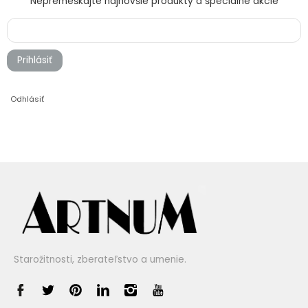
Nepremeškajte najnovšie produkty a špeciálne akcie
Prihlásiť
Odhlásiť
Starožitnosti, zberateľstvo a umenie.