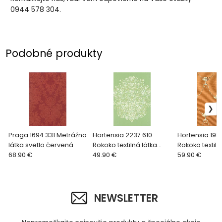
0944 578 304.
Podobné produkty
Praga 1694 331 Metrážna
Hortensia 2237 610
Hortensia 1986
látka svetlo červená
Rokoko textilná látka
Rokoko textiln
68.90 €
zelená
49.90 €
oranžová
59.90 €
NEWSLETTER