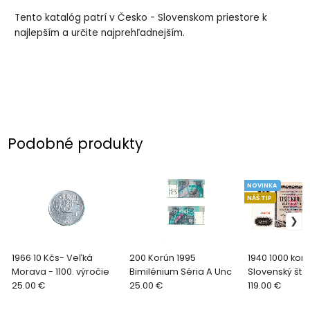
Tento katalóg patrí v Česko - Slovenskom priestore k
najlepším a určite najprehľadnejším.
Podobné produkty
NOVINKA
NÁŠ TIP
1966 10 Kčs- Veľká
200 Korún 1995
1940 1000 kor
Morava - 1100. výročie
Bimilénium Séria A Unc
Slovenský štát
25.00 €
25.00 €
SPECIMEN kol
119.00 €