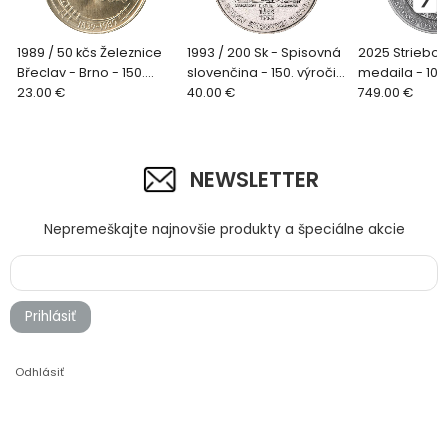
1989 / 50 kčs Železnice
1993 / 200 Sk - Spisovná
2025 Striebor
Břeclav - Brno - 150.
slovenčina - 150. výročie
medaila - 100
výročie zahájenia žel.
23.00 €
kodifikácie Bk.
40.00 €
razby prvej
749.00 €
dopravy
Českoslovens
koruny
NEWSLETTER
Nepremeškajte najnovšie produkty a špeciálne akcie
Prihlásiť
Odhlásiť