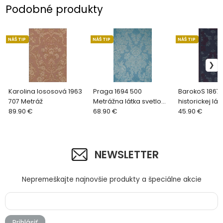
Podobné produkty
NÁŠ TIP
NÁŠ TIP
NÁŠ TIP
Karolina lososová 1963
Praga 1694 500
BarokoS 1867 
707 Metráž
Metrážna látka svetlo
historickej lát
89.90 €
modrá
68.90 €
čalúnenietm
45.90 €
NEWSLETTER
Nepremeškajte najnovšie produkty a špeciálne akcie
Prihlásiť