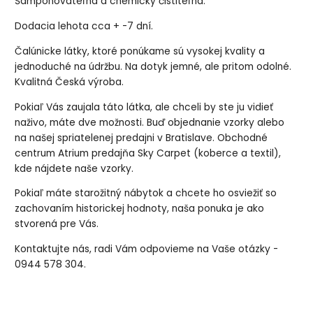
Šamponovateľná a chemicky čistiteľná.
Dodacia lehota cca + -7 dní.
Čalúnicke látky, ktoré ponúkame sú vysokej kvality a
jednoduché na údržbu. Na dotyk jemné, ale pritom odolné.
Kvalitná Česká výroba.
Pokiaľ Vás zaujala táto látka, ale chceli by ste ju vidieť
naživo, máte dve možnosti. Buď objednanie vzorky alebo
na našej spriatelenej predajni v Bratislave. Obchodné
centrum Atrium predajňa Sky Carpet (koberce a textil),
kde nájdete naše vzorky.
Pokiaľ máte starožitný nábytok a chcete ho osviežiť so
zachovaním historickej hodnoty, naša ponuka je ako
stvorená pre Vás.
Kontaktujte nás, radi Vám odpovieme na Vaše otázky -
0944 578 304.