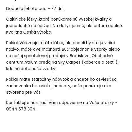
Dodacia lehota cca + -7 dní.
Čalúnicke látky, ktoré ponúkame sú vysokej kvality a
jednoduché na údržbu. Na dotyk jemné, ale pritom odolné.
Kvalitná Česká výroba.
Pokiaľ Vás zaujala táto látka, ale chceli by ste ju vidieť
naživo, máte dve možnosti. Buď objednanie vzorky alebo
na našej spriatelenej predajni v Bratislave. Obchodné
centrum Atrium predajňa Sky Carpet (koberce a textil),
kde nájdete naše vzorky.
Pokiaľ máte starožitný nábytok a chcete ho osviežiť so
zachovaním historickej hodnoty, naša ponuka je ako
stvorená pre Vás.
Kontaktujte nás, radi Vám odpovieme na Vaše otázky -
0944 578 304.