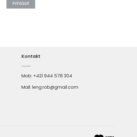
Prihlásiť
Kontakt
Mob:
+421 944 578 304
Mail:
leng.rob@gmail.com