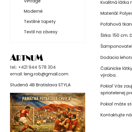
Vintage
Kvalitná látka
Moderné
Materiál: Polye
Textilné tapety
Poťahová tkan
Textil na závesy
Šírka: 150 cm. D
Šamponovateľn
Dodacia lehota
tel.: +421 944 578 304
Čalúnicke látk
email:
leng.rob@gmail.com
výroba.
Studená 4B Bratislava STYLA
Pokiaľ Vás zau
spriatelenej p
Pokiaľ máte st
Kontaktujte n