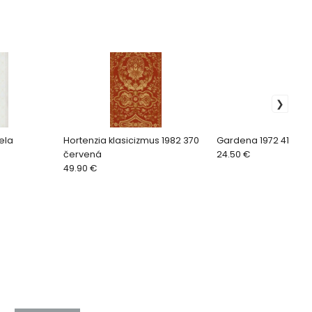
ela
Hortenzia klasicizmus 1982 370
Gardena 1972 410 fia
červená
24.50 €
49.90 €