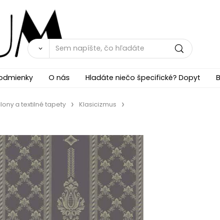
odmienky
O nás
Hladáte niečo špecifické? Dopyt
B
lony a textilné tapety
Klasicizmus