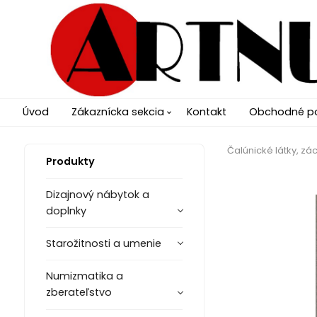
Úvod
Zákaznícka sekcia
Kontakt
Obchodné p
Čalúnické látky, zác
Produkty
Dizajnový nábytok a
doplnky
Starožitnosti a umenie
Numizmatika a
zberateľstvo