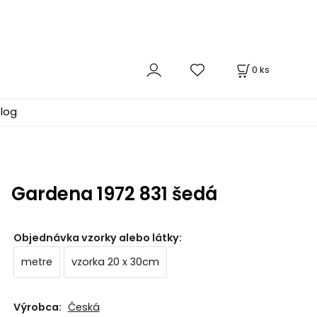
0
ks
log
Gardena 1972 831 šedá
Objednávka vzorky alebo látky
:
metre
vzorka 20 x 30cm
Výrobca:
Česká