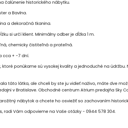
 na čalúnenie historického nábytku.
ster a Bavlna.
ina a dekoračná tkanina.
ĺžku si určí klient. Minimálny odber je dĺžka 1 m.
á, chemicky čistiteľná a prateľná.
 cca + -7 dní.
y, ktoré ponúkame sú vysokej kvality a jednoduché na údržbu. 
jala táto látka, ale chceli by ste ju vidieť naživo, máte dve m
redajni v Bratislave. Obchodné centrum Atrium predajňa Sky Ca
arožitný nábytok a chcete ho osviežiť so zachovaním historic
ás, radi Vám odpovieme na Vaše otázky - 0944 578 304.