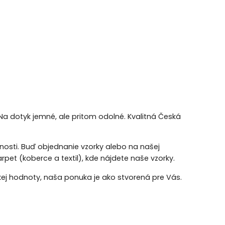
Na dotyk jemné, ale pritom odolné. Kvalitná Česká
ožnosti. Buď objednanie vzorky alebo na našej
rpet (koberce a textil), kde nájdete naše vzorky.
kej hodnoty, naša ponuka je ako stvorená pre Vás.