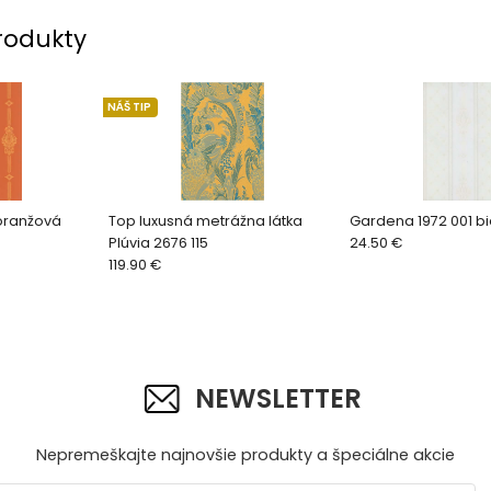
rodukty
NÁŠ TIP
oranžová
Top luxusná metrážna látka
Gardena 1972 001 bi
Plúvia 2676 115
24.50 €
119.90 €
NEWSLETTER
Nepremeškajte najnovšie produkty a špeciálne akcie