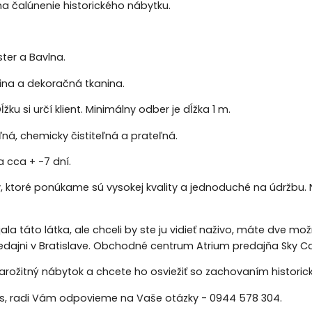
 na čalúnenie historického nábytku.
ster a Bavlna.
ina a dekoračná tkanina.
ĺžku si určí klient. Minimálny odber je dĺžka 1 m.
á, chemicky čistiteľná a prateľná.
 cca + -7 dní.
y, ktoré ponúkame sú vysokej kvality a jednoduché na údržbu. 
jala táto látka, ale chceli by ste ju vidieť naživo, máte dve m
redajni v Bratislave. Obchodné centrum Atrium predajňa Sky Ca
arožitný nábytok a chcete ho osviežiť so zachovaním historic
ás, radi Vám odpovieme na Vaše otázky - 0944 578 304.