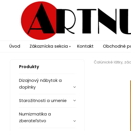
Úvod
Zákaznícka sekcia
Kontakt
Obchodné p
Čalúnické látky, zác
Produkty
Dizajnový nábytok a
doplnky
Starožitnosti a umenie
Numizmatika a
zberateľstvo