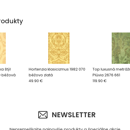
rodukty
ka štýl
Hortenzia klasicizmus 1982 070
Top luxusná metráž
10 béžová
béžovo zlatá
Plúvia 2676 661
49.90 €
119.90 €
NEWSLETTER
Nepremeškajte najnovšie produkty a špeciálne akcie