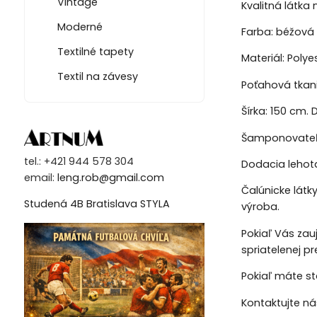
Vintage
Kvalitná látka
Moderné
Farba: béžová
Textilné tapety
Materiál: Polye
Textil na závesy
Poťahová tkan
Šírka: 150 cm. D
Šamponovateľn
tel.: +421 944 578 304
Dodacia lehota
email:
leng.rob@gmail.com
Čalúnicke látk
Studená 4B Bratislava STYLA
výroba.
Pokiaľ Vás zau
spriatelenej p
Pokiaľ máte st
Kontaktujte n