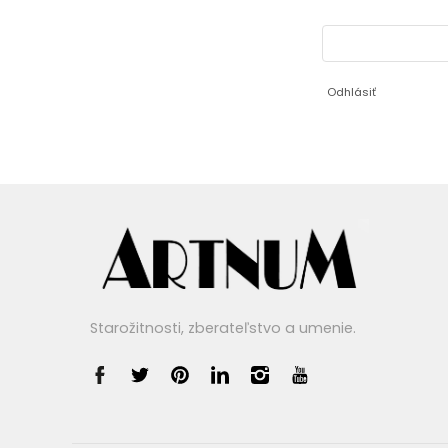
Odhlásiť
Starožitnosti, zberateľstvo a umenie.