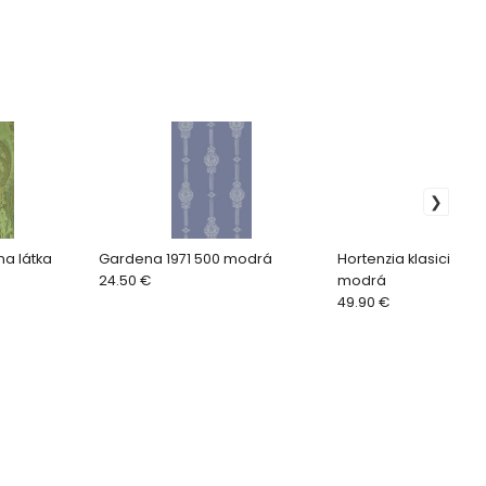
na látka
Gardena 1971 500 modrá
Hortenzia klasicizmus
24.50 €
modrá
49.90 €