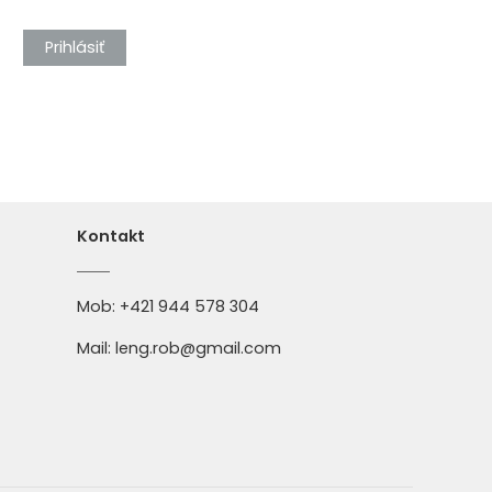
Prihlásiť
Kontakt
Mob:
+421 944 578 304
Mail:
leng.rob@gmail.com