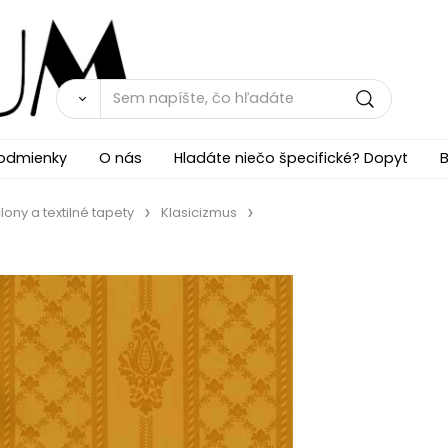
odmienky
O nás
Hladáte niečo špecifické? Dopyt
B
lony a textilné tapety
Klasicizmus