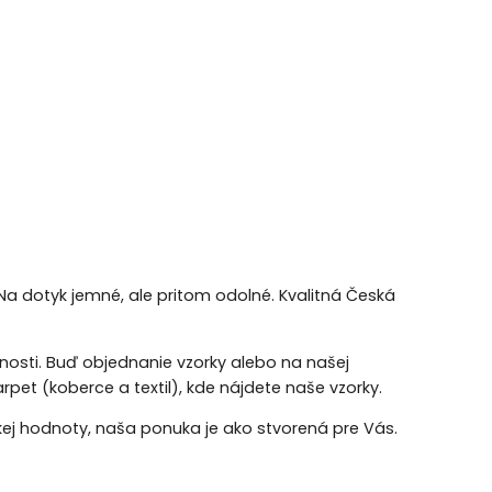
Na dotyk jemné, ale pritom odolné. Kvalitná Česká
ožnosti. Buď objednanie vzorky alebo na našej
rpet (koberce a textil), kde nájdete naše vzorky.
kej hodnoty, naša ponuka je ako stvorená pre Vás.