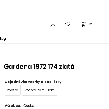
0
ks
log
Gardena 1972 174 zlatá
Objednávka vzorky alebo látky
:
metre
vzorka 20 x 30cm
Výrobca:
Česká