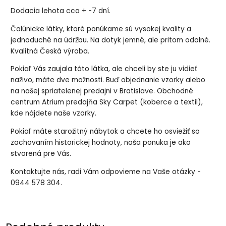
Dodacia lehota cca + -7 dní.
Čalúnicke látky, ktoré ponúkame sú vysokej kvality a
jednoduché na údržbu. Na dotyk jemné, ale pritom odolné.
Kvalitná Česká výroba.
Pokiaľ Vás zaujala táto látka, ale chceli by ste ju vidieť
naživo, máte dve možnosti. Buď objednanie vzorky alebo
na našej spriatelenej predajni v Bratislave. Obchodné
centrum Atrium predajňa Sky Carpet (koberce a textil),
kde nájdete naše vzorky.
Pokiaľ máte starožitný nábytok a chcete ho osviežiť so
zachovaním historickej hodnoty, naša ponuka je ako
stvorená pre Vás.
Kontaktujte nás, radi Vám odpovieme na Vaše otázky -
0944 578 304.