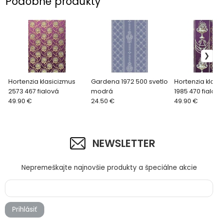
Podobné produkty
Hortenzia klasicizmus
Gardena 1972 500 svetlo
Hortenzia kla
2573 467 fialová
modrá
1985 470 fialo
49.90 €
24.50 €
49.90 €
NEWSLETTER
Nepremeškajte najnovšie produkty a špeciálne akcie
Prihlásiť