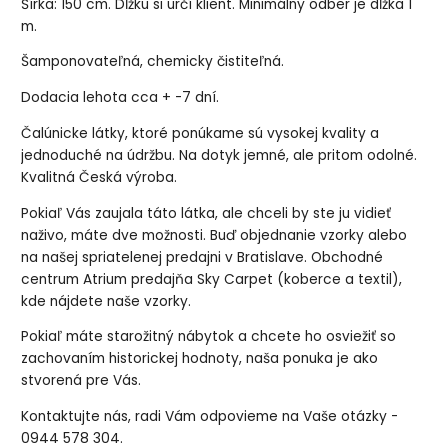
Šírka: 150 cm. Dĺžku si určí klient. Minimálny odber je dĺžka 1
m.
Šamponovateľná, chemicky čistiteľná.
Dodacia lehota cca + -7 dní.
Čalúnicke látky, ktoré ponúkame sú vysokej kvality a
jednoduché na údržbu. Na dotyk jemné, ale pritom odolné.
Kvalitná Česká výroba.
Pokiaľ Vás zaujala táto látka, ale chceli by ste ju vidieť
naživo, máte dve možnosti. Buď objednanie vzorky alebo
na našej spriatelenej predajni v Bratislave. Obchodné
centrum Atrium predajňa Sky Carpet (koberce a textil),
kde nájdete naše vzorky.
Pokiaľ máte starožitný nábytok a chcete ho osviežiť so
zachovaním historickej hodnoty, naša ponuka je ako
stvorená pre Vás.
Kontaktujte nás, radi Vám odpovieme na Vaše otázky -
0944 578 304.