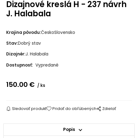
Dizajnové kreslá H - 237 návrh
J. Halabala
Krajina pôvodu:
ČeskoSlovensko
Stav:
Dobrý stav
Dizajnér:
J. Halabala
Dostupnosť:
Vypredané
150.00
€
ks
Sledovať produkt
Pridať do obľúbených
Zdielať
Popis