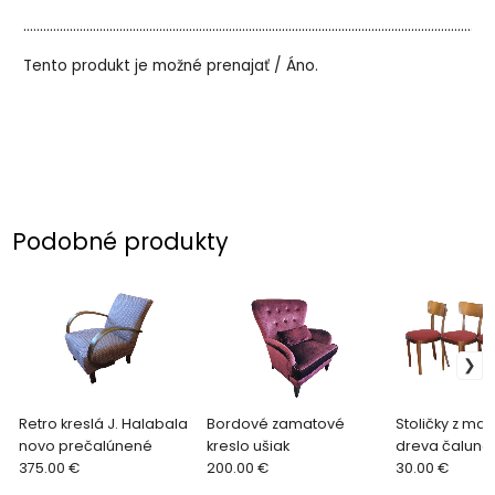
..............................................................................................................................................
Tento produkt je možné prenajať / Áno.
Podobné produkty
Retro kreslá J. Halabala
Bordové zamatové
Stoličky z ma
novo prečalúnené
kreslo ušiak
dreva čalune
375.00 €
200.00 €
sedenie
30.00 €