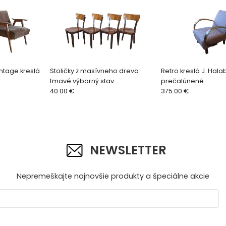
ntage kreslá
Stoličky z masívneho dreva
Retro kreslá J. Hal
a
tmavé výborný stav
prečalúnené
40.00 €
375.00 €
NEWSLETTER
Nepremeškajte najnovšie produkty a špeciálne akcie