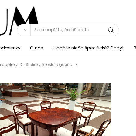
odmienky
O nás
Hladáte niečo špecifické? Dopyt
B
a doplnky
Stoličky, kreslá a gauče