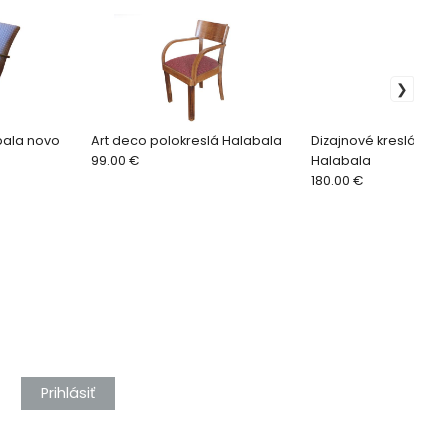
abala novo
Art deco polokreslá Halabala
Dizajnové kreslá H - 2
99.00 €
Halabala
180.00 €
Prihlásiť