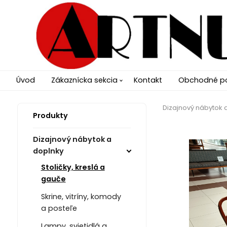
Úvod
Zákaznícka sekcia
Kontakt
Obchodné p
Dizajnový nábytok 
Produkty
Dizajnový nábytok a
doplnky
Stoličky, kreslá a
gauče
Skrine, vitríny, komody
a posteľe
Lampy, svietidlá a