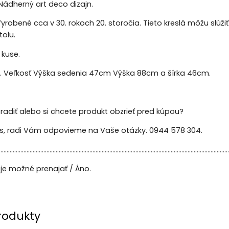
Nádherný art deco dizajn.
Vyrobené cca v 30. rokoch 20. storočia. Tieto kreslá môžu slúžiť a
olu.
 kuse.
y. Veľkosť Výška sedenia 47cm Výška 88cm a šírka 46cm.
radiť alebo si chcete produkt obzrieť pred kúpou?
ás, radi Vám odpovieme na Vaše otázky. 0944 578 304.
......................................................................................................................................................
je možné prenajať / Áno.
rodukty