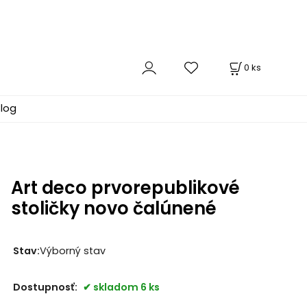
0
ks
log
Art deco prvorepublikové
stoličky novo čalúnené
Stav:
Výborný stav
Dostupnosť:
skladom 6 ks