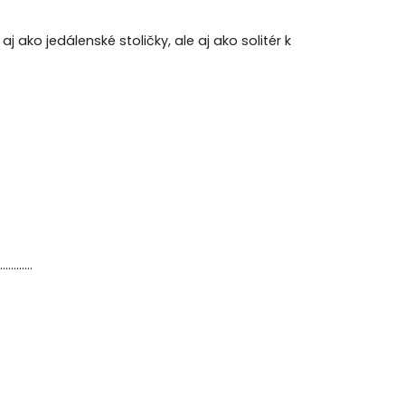
j ako jedálenské stoličky, ale aj ako solitér k
............