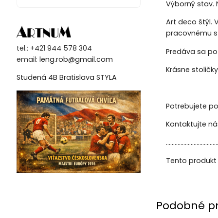
Výborný stav. 
Art deco štýl. 
pracovnému st
tel.: +421 944 578 304
Predáva sa po
email:
leng.rob@gmail.com
Krásne stoličk
Studená 4B Bratislava STYLA
Potrebujete po
Kontaktujte n
...................................
Tento produkt 
Podobné p