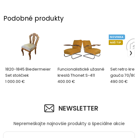
Podobné produkty
NOVINKA
NÁŠ TIP
1820-1845 Biedermeier
Funcionalistické užasné
Set retro kresi
Set stoličiek
kreslá Thonet S-411
gauča 70/80r
1 000.00 €
400.00 €
490.00 €
NEWSLETTER
Nepremeškajte najnovšie produkty a špeciálne akcie