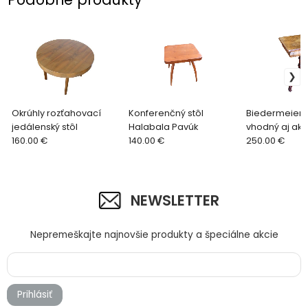
Okrúhly rozťahovací
Konferenčný stôl
Biedermeier st
jedálenský stôl
Halabala Pavúk
vhodný aj ako
160.00 €
140.00 €
konferenčný s
250.00 €
NEWSLETTER
Nepremeškajte najnovšie produkty a špeciálne akcie
Prihlásiť