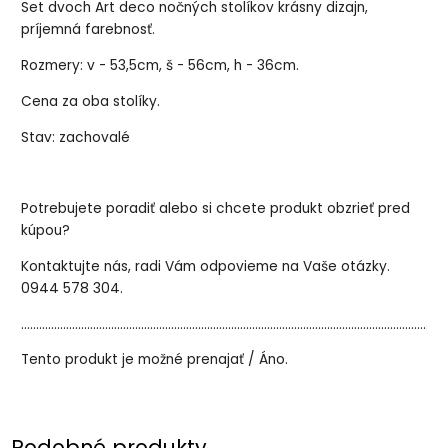
Set dvoch Art deco nočných stolíkov krásny dizajn,
príjemná farebnosť.
Rozmery: v - 53,5cm, š - 56cm, h - 36cm.
Cena za oba stolíky.
Stav: zachovalé
Potrebujete poradiť alebo si chcete produkt obzrieť pred
kúpou?
Kontaktujte nás, radi Vám odpovieme na Vaše otázky.
0944 578 304.
..............................................................................................................................................
Tento produkt je možné prenajať / Áno.
Podobné produkty