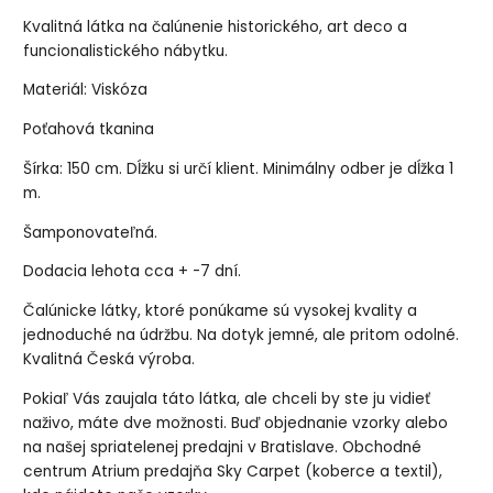
Kvalitná látka na čalúnenie historického, art deco a
funcionalistického nábytku.
Materiál: Viskóza
Poťahová tkanina
Šírka: 150 cm. Dĺžku si určí klient. Minimálny odber je dĺžka 1
m.
Šamponovateľná.
Dodacia lehota cca + -7 dní.
Čalúnicke látky, ktoré ponúkame sú vysokej kvality a
jednoduché na údržbu. Na dotyk jemné, ale pritom odolné.
Kvalitná Česká výroba.
Pokiaľ Vás zaujala táto látka, ale chceli by ste ju vidieť
naživo, máte dve možnosti. Buď objednanie vzorky alebo
na našej spriatelenej predajni v Bratislave. Obchodné
centrum Atrium predajňa Sky Carpet (koberce a textil),