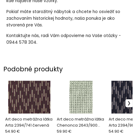
kde nájdete naše vzorky.
Pokiaľ máte starožitný nábytok a chcete ho osviežiť so
zachovaním historickej hodnoty, naša ponuka je ako
stvorená pre Vás.
Kontaktujte nás, radi Vám odpovieme na Vaše otázky -
0944 578 304.
Podobné produkty
Art deco metrážna látka
Art deco metrážna látka
Art deco metr
Arta 2394/741 červená
Chenonca 2643/900
Arta 2394/98
54.90 €
svetlo sivá
59.90 €
54.90 €