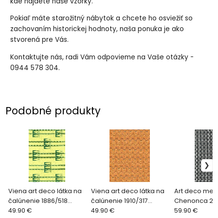
kde nájdete naše vzorky.
Pokiaľ máte starožitný nábytok a chcete ho osviežiť so
zachovaním historickej hodnoty, naša ponuka je ako
stvorená pre Vás.
Kontaktujte nás, radi Vám odpovieme na Vaše otázky -
0944 578 304.
Podobné produkty
Viena art deco látka na
Viena art deco látka na
Art deco metr
čalúnenie 1886/518
čalúnenie 1910/317
Chenonca 26
zelená
49.90 €
oranžová
49.90 €
čierna
59.90 €