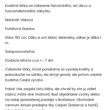
Kvalitná látka na čalúnenie historického, art deco a
funcionalistického nábytku.
Materiál: Viskóza
Poťahová tkanina
Šírka: 150 cm. Dĺžku si určí klient. Minimálny odber je dĺžka 1
m.
Šamponovateľná.
Dodacia lehota cca + -7 dní.
Čalúnicke látky, ktoré ponúkame sú vysokej kvality a
jednoduché na údržbu. Na dotyk jemné, ale pritom odolné.
Kvalitná Česká výroba.
Pokiaľ Vás zaujala táto látka, ale chceli by ste ju vidieť
naživo, máte dve možnosti. Buď objednanie vzorky alebo
na našej spriatelenej predajni v Bratislave. Obchodné
centrum Atrium predajňa Sky Carpet (koberce a textil),