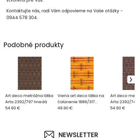
stvorená pre Vás.
Kontaktujte nás, radi Vám odpovieme na Vaše otázky -
0944 578 304.
Podobné produkty
Art deco metrážna látka
Viena art deco látka na
Art deco metr
Arta 2392/797 hnedá
čalúnenie 1886/317
Arta 2392/741
54.90 €
oranžová
49.90 €
54.90 €
NEWSLETTER