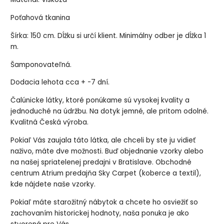
Poťahová tkanina
Šírka: 150 cm. Dĺžku si určí klient. Minimálny odber je dĺžka 1
m.
Šamponovateľná.
Dodacia lehota cca + -7 dní.
Čalúnicke látky, ktoré ponúkame sú vysokej kvality a
jednoduché na údržbu. Na dotyk jemné, ale pritom odolné.
Kvalitná Česká výroba.
Pokiaľ Vás zaujala táto látka, ale chceli by ste ju vidieť
naživo, máte dve možnosti. Buď objednanie vzorky alebo
na našej spriatelenej predajni v Bratislave. Obchodné
centrum Atrium predajňa Sky Carpet (koberce a textil),
kde nájdete naše vzorky.
Pokiaľ máte starožitný nábytok a chcete ho osviežiť so
zachovaním historickej hodnoty, naša ponuka je ako