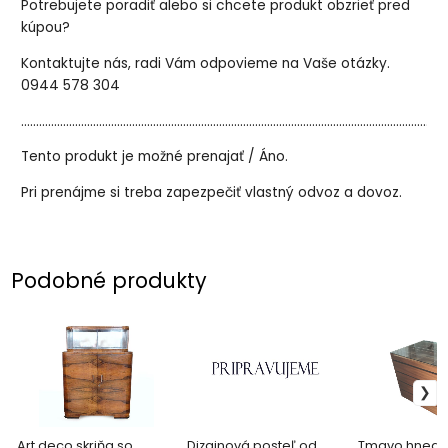
Potrebujete poradiť alebo si chcete produkt obzrieť pred
kúpou?
Kontaktujte nás, radi Vám odpovieme na Vaše otázky.
0944 578 304
..............................................................................................................................................
Tento produkt je možné prenajať / Áno.
Pri prenájme si treba zapezpečiť vlastný odvoz a dovoz.
Podobné produkty
Art deco skriňa so
Dizajnová posteľ od
Tmavo hnedá