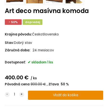
Art deco masívna komoda
- 50%
dopredaj
Krajina pôvodu:
ČeskoSlovensko
Stav:
Dobrý stav
Záručná doba:
24 mesiacov
Dostupnosť:
skladom 1 ks
400.00
€
ks
Pôvodná cena
800.00
€
Zľava
50
%