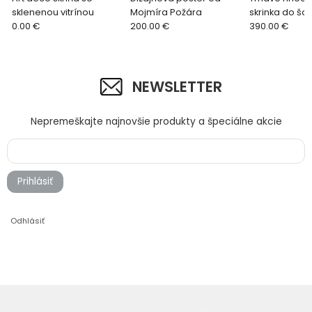
sklenenou vitrínou
Mojmíra Požára
skrinka do šat
0.00 €
200.00 €
390.00 €
NEWSLETTER
Nepremeškajte najnovšie produkty a špeciálne akcie
Prihlásiť
Odhlásiť