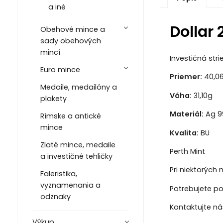
a iné
Dollar
Obehové mince a
sady obehových
mincí
Investičná str
Euro mince
Priemer:
40,0
Medaile, medailóny a
Váha:
31,10g
plakety
Materiál:
Ag 9
Rímske a antické
mince
Kvalita:
BU
Zlaté mince, medaile
Perth Mint
a investičné tehličky
Pri niektorých
Faleristika,
vyznamenania a
Potrebujete po
odznaky
Kontaktujte n
Výkup