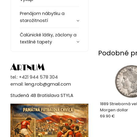
Prenájom nábytku a
starožitností
Čalúnické látky, záclony a
textilné tapety
Podobné p
tel.: +421 944 578 304
email:
leng.rob@gmail.com
Studená 4B Bratislava STYLA
1889 Strieborná v
Morgen dollar
69.90 €