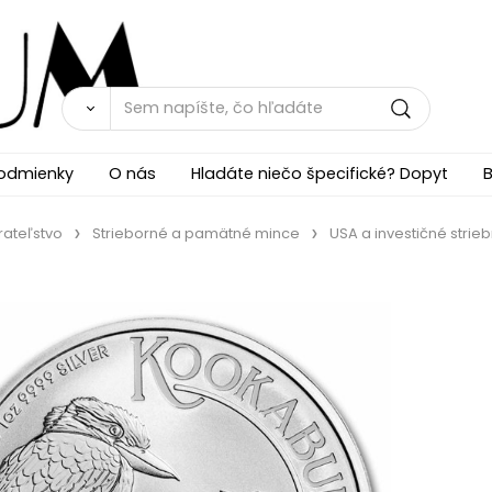
odmienky
O nás
Hladáte niečo špecifické? Dopyt
B
rateľstvo
Strieborné a pamätné mince
USA a investičné strie