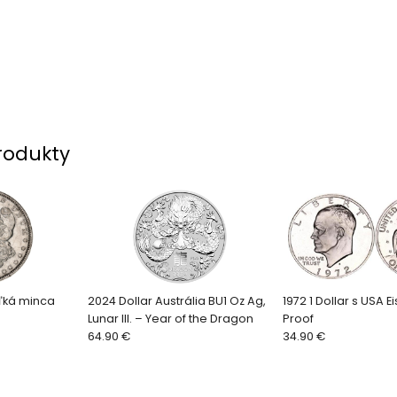
rodukty
eľká minca
2024 Dollar Austrália BU1 Oz Ag,
1972 1 Dollar s USA 
Lunar III. – Year of the Dragon
Proof
64.90 €
34.90 €