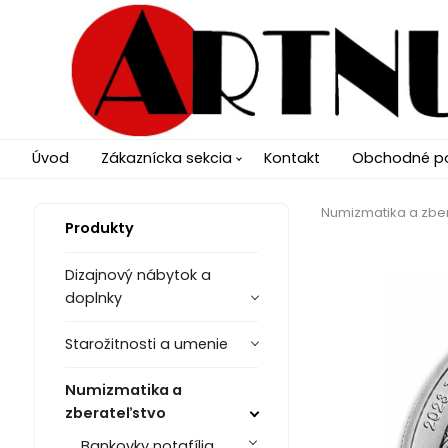
Úvod
Zákaznícka sekcia
Kontakt
Obchodné p
Numizmatika a zbe
Produkty
Dizajnový nábytok a
doplnky
Starožitnosti a umenie
Numizmatika a
zberateľstvo
Bankovky notafília