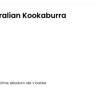
stralian Kookaburra
držíme skladom ale v banke.