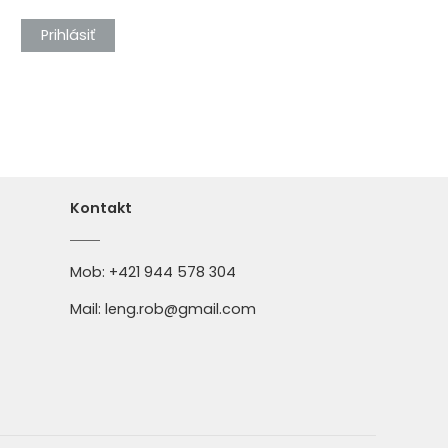
Prihlásiť
Kontakt
Mob:
+421 944 578 304
Mail:
leng.rob@gmail.com