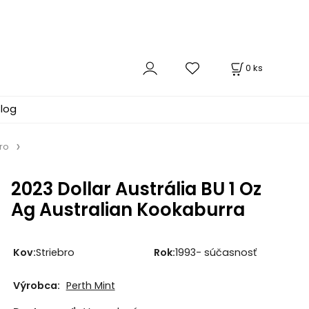
0
ks
log
bro
2023 Dollar Austrália BU 1 Oz
Ag Australian Kookaburra
Kov:
Striebro
Rok:
1993- súčasnosť
Výrobca:
Perth Mint