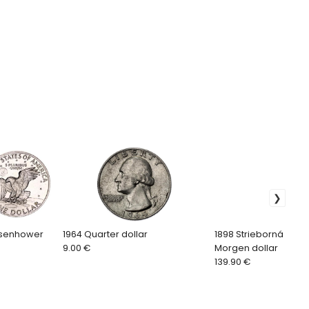
Eisenhower
1964 Quarter dollar
1898 Strieborná veľk
9.00 €
Morgen dollar
139.90 €