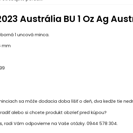
 2023 Austrália BU 1 Oz Ag Au
ieborná 1 uncová minca.
6 mm
99
 minciach sa môže dodacia doba líšiť o deň, dva kedže tie ne
radiť alebo si chcete produkt obzrieť pred kúpou?
ás, radi Vám odpovieme na Vaše otázky. 0944 578 304.