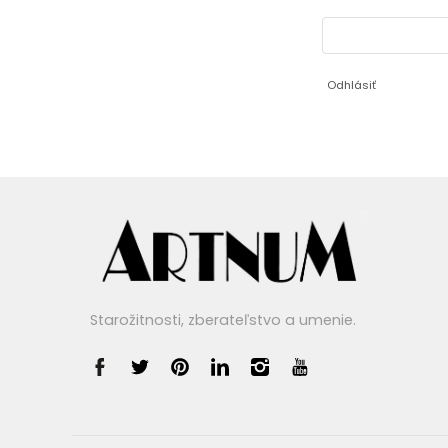
Odhlásiť
Starožitnosti, zberateľstvo a umenie.