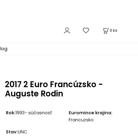
0
ks
log
2017 2 Euro Francúzsko -
Auguste Rodin
Rok:
1993- súčasnosť
Euromince krajina:
Francuzsko
Stav:
UNC