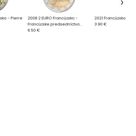
sko - Pierre
2008 2 EURO Francúzsko -
Francúzske predsedníctvo
3.90 €
Rade EU
6.50 €