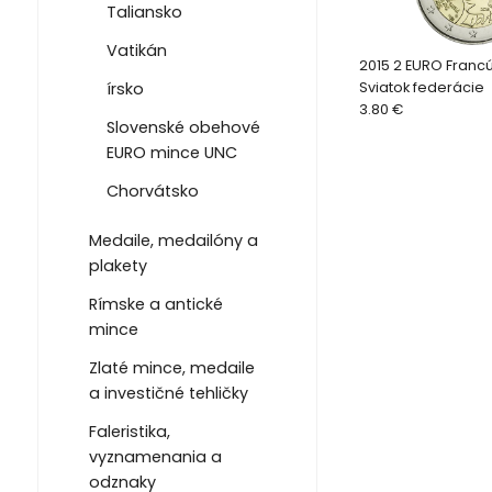
Taliansko
Vatikán
2015 2 EURO Francú
írsko
Sviatok federácie
3.80 €
Slovenské obehové
EURO mince UNC
Chorvátsko
Medaile, medailóny a
plakety
Rímske a antické
mince
Zlaté mince, medaile
a investičné tehličky
Faleristika,
vyznamenania a
odznaky