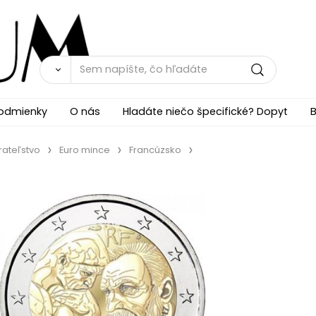
odmienky
O nás
Hladáte niečo špecifické? Dopyt
B
rateľstvo
Euro mince
Francúzsko