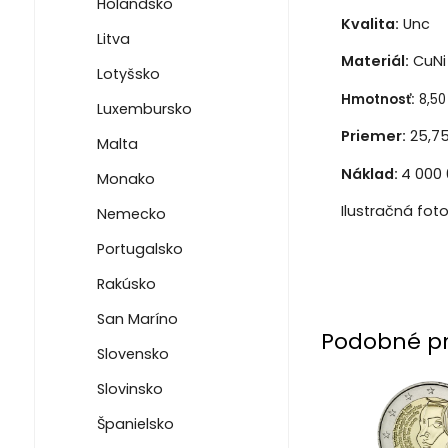
Holandsko
Kvalita:
Unc
Litva
Materiál:
CuNi 
Lotyšsko
Hmotnosť:
8,50
Luxembursko
Priemer:
25,7
Malta
Náklad:
4 000 
Monako
Ilustračná fot
Nemecko
Portugalsko
Rakúsko
San Maríno
Podobné p
Slovensko
Slovinsko
Španielsko