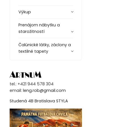
Výkup
Prenájom nábytku a
starožitností
Čalúnické látky, záclony a
textilné tapety
tel.: +421 944 578 304
email:
leng.rob@gmail.com
Studená 4B Bratislava STYLA