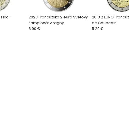
zsko -
2023 Francúzsko 2 eurá Svetový
2013 2 EURO Francúz
šampionát v ragby
de Coubertin
3.90 €
5.20 €