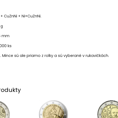
+ CuZnNi + Ni+CuZnNi.
 g
5 mm
000 ks
o. Mince sú ale priamo z rolky a sú vyberané v rukavičkách.
rodukty