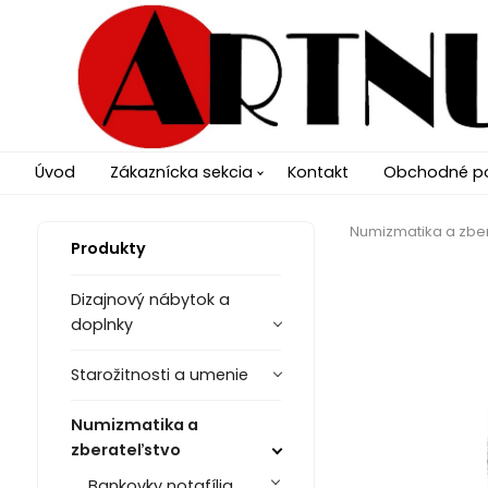
Úvod
Zákaznícka sekcia
Kontakt
Obchodné p
Numizmatika a zbe
Produkty
Dizajnový nábytok a
doplnky
Starožitnosti a umenie
Numizmatika a
zberateľstvo
Bankovky notafília