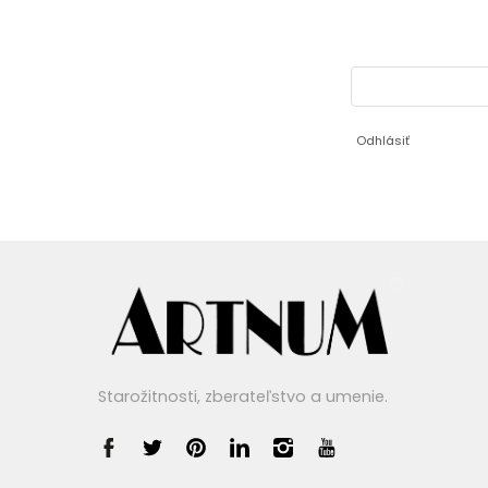
Odhlásiť
Starožitnosti, zberateľstvo a umenie.