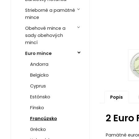
Strieborné a pamätné
mince
Obehové mince a
sady obehových
mincí
Euro mince
Andorra
Belgicko
Cyprus
Estónsko
Popis
Fínsko
2 Euro
Francúzsko
Grécko
Pamätné eurom