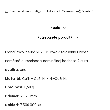
Sledovať produkt
Pridať do obľúbených
Zdielať
Popis
Potrebujete poradiť?
Francúzsko 2 eurá 2021. 75 rokov založenia Unicef.
Pamätné euromince v nominálnej hodnote 2 eurá.
Kvalita:
Unc
Materiál:
CuNi + CuZnNi + Ni+CuZnNi.
Hmotnosť:
8,50 g
Priemer:
25,75 mm
Náklad:
7.500.000 ks