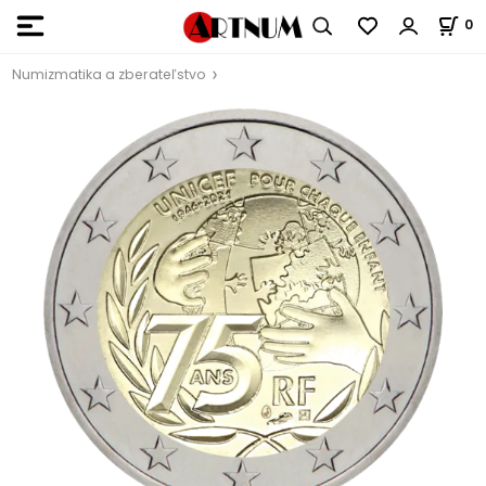
0
Numizmatika a zberateľstvo