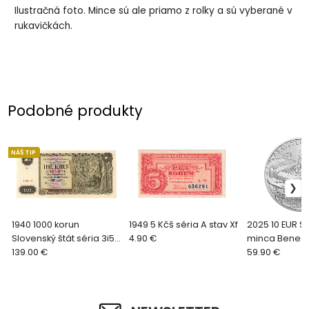
Ilustračná foto. Mince sú ale priamo z rolky a sú vyberané v
rukavičkách.
Podobné produkty
NÁŠ TIP
1940 1000 korun
1949 5 Kčš séria A stav Xf
2025 10 EUR S
Slovenský štát séria 3i5
4.90 €
minca Benedi
SPECIMEN
139.00 €
opátstvo v H
59.90 €
Beňadiku - 95
BU