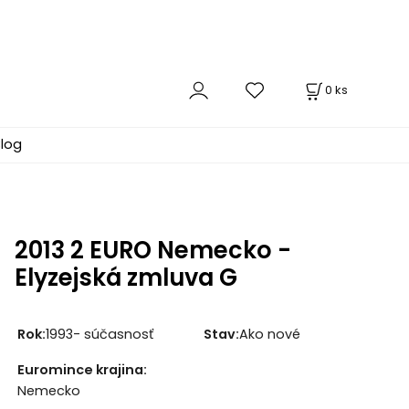
0
ks
log
2013 2 EURO Nemecko -
Elyzejská zmluva G
Rok:
1993- súčasnosť
Stav:
Ako nové
Euromince krajina:
Nemecko