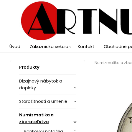
Úvod
Zákaznícka sekcia
Kontakt
Obchodné p
Numizmatika a zbe
Produkty
Dizajnový nábytok a
doplnky
Starožitnosti a umenie
Numizmatika a
zberateľstvo
Bankovky notafília