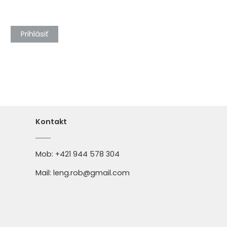
Prihlásiť
Kontakt
Mob:
+421 944 578 304
Mail:
leng.rob@gmail.com