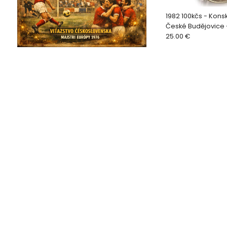
1982 100kčs - Kons
České Budějovice 
25.00 €