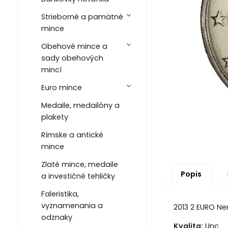
Strieborné a pamätné
mince
Obehové mince a
sady obehových
mincí
Euro mince
Medaile, medailóny a
plakety
Rímske a antické
mince
Zlaté mince, medaile
Popis
a investičné tehličky
Faleristika,
vyznamenania a
2013 2 EURO N
odznaky
Kvalita:
Unc