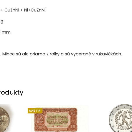
+ CuZnNi + Ni+CuZnNi.
 g
5 mm
o. Mince sú ale priamo z rolky a sú vyberané v rukavičkách.
rodukty
NÁŠ TIP