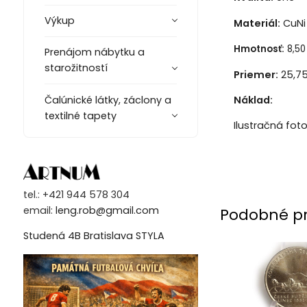
Výkup
Materiál:
CuNi 
Hmotnosť:
8,50
Prenájom nábytku a
starožitností
Priemer:
25,7
Čalúnické látky, záclony a
Náklad:
textilné tapety
Ilustračná fot
tel.: +421 944 578 304
email:
leng.rob@gmail.com
Podobné p
Studená 4B Bratislava STYLA