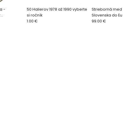
a -
50 Halierov 1978 až 1990 vyberte
Strieborná medaila -
v
si ročník
Slovenska do Európsk
Pamätná
1.00 €
20. výročie
99.00 €