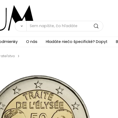
odmienky
O nás
Hladáte niečo špecifické? Dopyt
B
rateľstvo