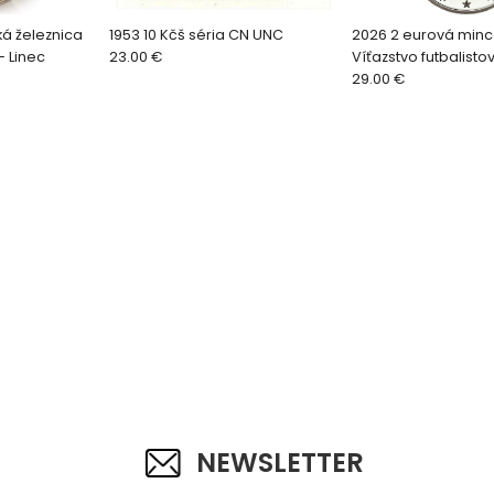
ká železnica
1953 10 Kčš séria CN UNC
2026 2 eurová minc
- Linec
23.00 €
Víťazstvo futbalisto
Československa +
29.00 €
karta
NEWSLETTER