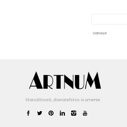
Odhlásiť
Starožitnosti, zberateľstvo a umenie.