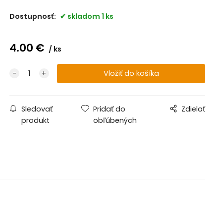
Dostupnosť:
skladom 1 ks
4.00
€
ks
Sledovať
Pridať do
Zdielať
produkt
obľúbených