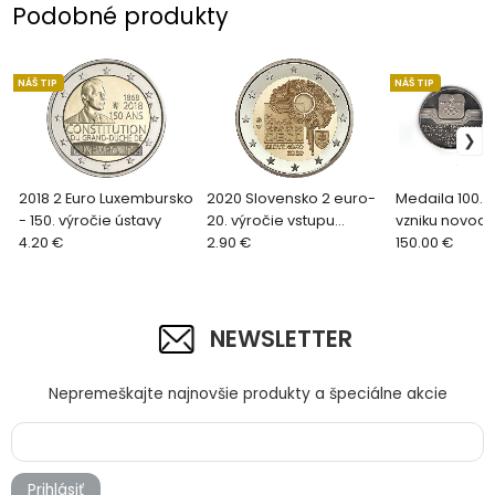
Podobné produkty
NÁŠ TIP
NÁŠ TIP
2018 2 Euro Luxembursko
2020 Slovensko 2 euro-
Medaila 100. 
- 150. výročie ústavy
20. výročie vstupu
vzniku novod
4.20 €
Slovenskej republiky do
2.90 €
Atlanta 1996
150.00 €
OECD UNC
NEWSLETTER
Nepremeškajte najnovšie produkty a špeciálne akcie
Prihlásiť